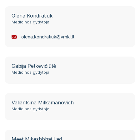
Olena Kondratiuk
Medicinos gydytoja
olena.kondratiuk@vmkl.lt
Gabija Petkevičiūtė
Medicinos gydytoja
Valiantsina Milkamanovich
Medicinos gydytoja
Meet Mikeshbhai Lad