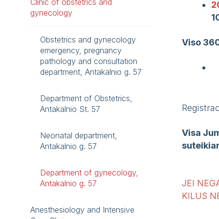
Clinic of obstetrics and
2
gynecology
1
Obstetrics and gynecology
Viso 36
emergency, pregnancy
pathology and consultation
department, Antakalnio g. 57
Department of Obstetrics,
Registra
Antakalnio St. 57
Visa Jum
Neonatal department,
suteikia
Antakalnio g. 57
Department of gynecology,
JEI NEG
Antakalnio g. 57
KILUS N
Anesthesiology and Intensive