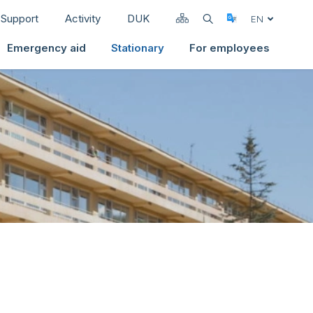
Support
Activity
DUK
Select Langua
EN
Emergency aid
Stationary
For employees