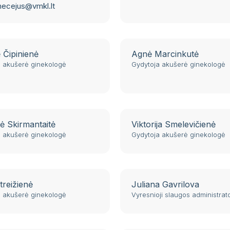
ecejus@vmkl.lt
 Čipinienė
Agnė Marcinkutė
a akušerė ginekologė
Gydytoja akušerė ginekologė
 Skirmantaitė
Viktorija Smelevičienė
a akušerė ginekologė
Gydytoja akušerė ginekologė
treižienė
Juliana Gavrilova
a akušerė ginekologė
Vyresnioji slaugos administrat