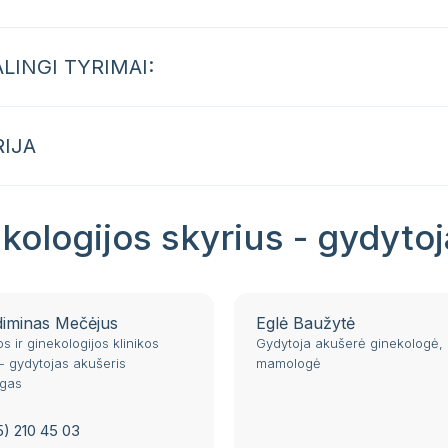
ALINGI TYRIMAI:
RIJA
kologijos skyrius - gydytoj
diminas Mečėjus
Eglė Baužytė
s ir ginekologijos klinikos
Gydytoja akušerė ginekologė, 
- gydytojas akušeris
mamologė
ogas
5) 210 45 03