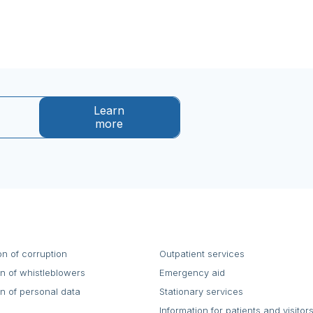
Learn
more
on of corruption
Outpatient services
on of whistleblowers
Emergency aid
on of personal data
Stationary services
Information for patients and visitor