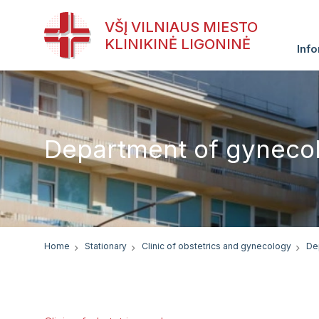
VŠĮ VILNIAUS MIESTO
KLINIKINĖ LIGONINĖ
Info
Department of gynecol
Home
Stationary
Clinic of obstetrics and gynecology
De