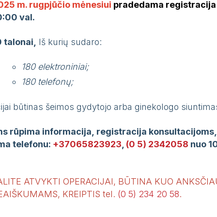
025 m. rugpjūčio
mėnesiui
pradedama r
egistracija
0:00 val.
0
talonai,
Iš kurių sudaro:
180 elektroniniai;
180 telefonų;
cijai būtinas šeimos gydytojo arba ginekologo siuntim
s rūpima informacija, registracija konsultacijoms
ma telefonu:
+37065823923
,
(0 5) 2342058
nuo 10
ALITE ATVYKTI OPERACIJAI, BŪTINA KUO ANKSČIAU 
EAIŠKUMAMS, KREIPTIS tel.
(0 5) 234 20 58
.