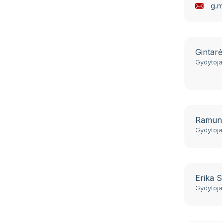
g.m
Gintarė
Gydytoj
Ramunė
Gydytoj
Erika S
Gydytoj