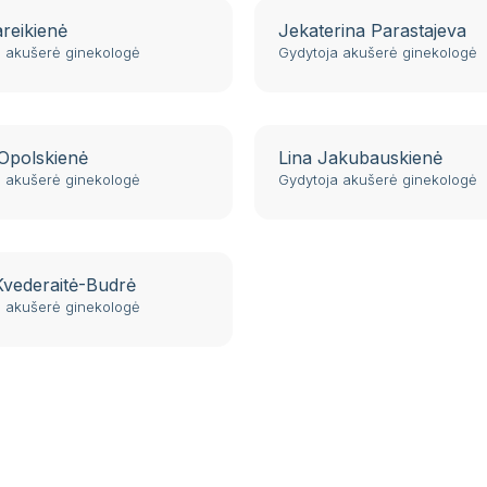
areikienė
Jekaterina Parastajeva
a akušerė ginekologė
Gydytoja akušerė ginekologė
 Opolskienė
Lina Jakubauskienė
a akušerė ginekologė
Gydytoja akušerė ginekologė
Kvederaitė-Budrė
a akušerė ginekologė