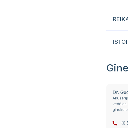
REIK
ISTO
Gine
Dr. Ge
Akušerijo
vedėjas 
ginekol
(0 