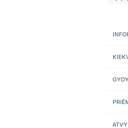
INFO
KIEK
GYD
PRIĖ
ATVY