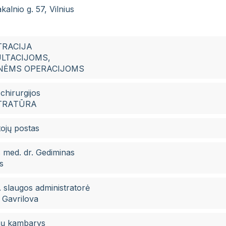
kalnio g. 57, Vilnius
TRACIJA
LTACIJOMS,
NĖMS OPERACIJOMS
chirurgijos
TRATŪRA
ojų postas
 med. dr. Gediminas
s
 slaugos administratorė
 Gavrilova
jų kambarys