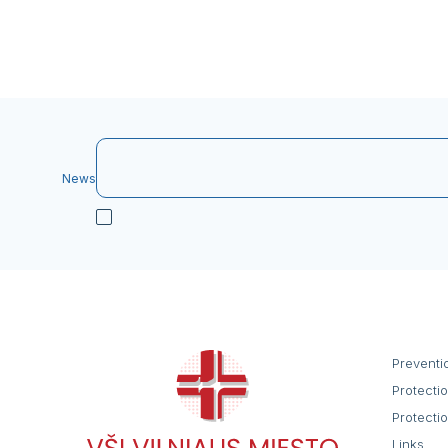
News
Preventi
Protecti
Protecti
Links