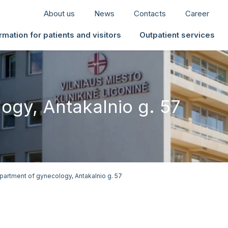
About us
News
Contacts
Career
rmation for patients and visitors
Outpatient services
ogy, Antakalnio g. 57
partment of gynecology, Antakalnio g. 57