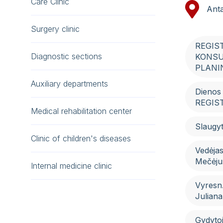
Care Clinic
Anta
Surgery clinic
REGIS
Diagnostic sections
KONSU
PLANI
Auxiliary departments
Dienos 
REGIS
Medical rehabilitation center
Slaugyt
Clinic of children's diseases
Vedėjas
Mečėju
Internal medicine clinic
Vyresn.
Juliana
Gydyto