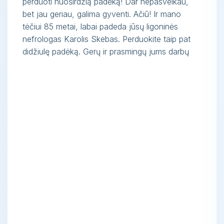
perduoti nuoširdžią padėką! Dar nepasveikau,
bet jau geriau, galima gyventi. Ačiū! Ir mano
tėčiui 85 metai, labai padeda jūsų ligoninės
nefrologas Karolis Skebas. Perduokite taip pat
didžiulę padėką. Gerų ir prasmingų jums darbų