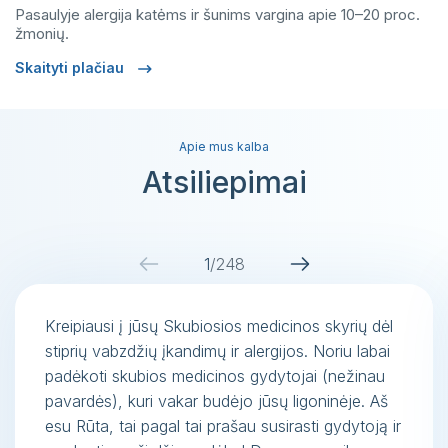
Pasaulyje alergija katėms ir šunims vargina apie 10–20 proc.
žmonių.
Skaityti plačiau
Apie mus kalba
Atsiliepimai
1
/
248
Kreipiausi į jūsų Skubiosios medicinos skyrių dėl
stiprių vabzdžių įkandimų ir alergijos. Noriu labai
padėkoti skubios medicinos gydytojai (nežinau
pavardės), kuri vakar budėjo jūsų ligoninėje. Aš
esu Rūta, tai pagal tai prašau susirasti gydytoją ir