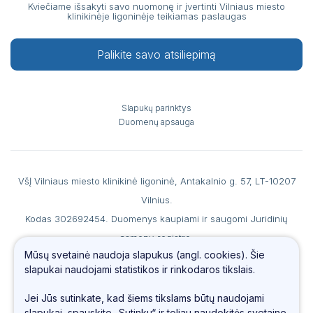
Kviečiame išsakyti savo nuomonę ir įvertinti Vilniaus miesto
klinikinėje ligoninėje teikiamas paslaugas
Palikite savo atsiliepimą
Slapukų parinktys
Duomenų apsauga
VšĮ Vilniaus miesto klinikinė ligoninė, Antakalnio g. 57, LT-10207
Vilnius.
Kodas 302692454. Duomenys kaupiami ir saugomi Juridinių
asmenų registre.
Mūsų svetainė naudoja slapukus (angl. cookies). Šie
A. s. LT867044060007990186 AB SEB banke, b. k. 70440, PVM
slapukai naudojami statistikos ir rinkodaros tikslais.
mokėtojo kodas LT100006560213.
Tel.
(0 5) 234 4487
, faks. (0 5) 234 69 66, el. paštas
info@vmkl.lt
Jei Jūs sutinkate, kad šiems tikslams būtų naudojami
slapukai, spauskite „Sutinku“ ir toliau naudokitės svetaine.