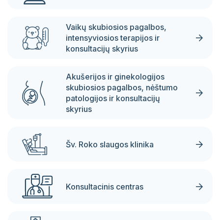
Pacientų portalas
VŠĮ Vilniaus miesto klinikinės ligoninės
Vaikų skubiosios pagalbos,
atsisakymo teikti asmens sveikatos priežiūros
intensyviosios terapijos ir
paslaugas ir jų teikimo nutraukimo tvarkos
konsultacijų skyrius
aprašas
Akušerijos ir ginekologijos
Gydytojai, konsultuojantys užsienio kalbomis
skubiosios pagalbos, nėštumo
patologijos ir konsultacijų
Sveikatos priežiūros paslaugų vertinimo
skyrius
anketos
Šv. Roko slaugos klinika
Konsultacinis centras