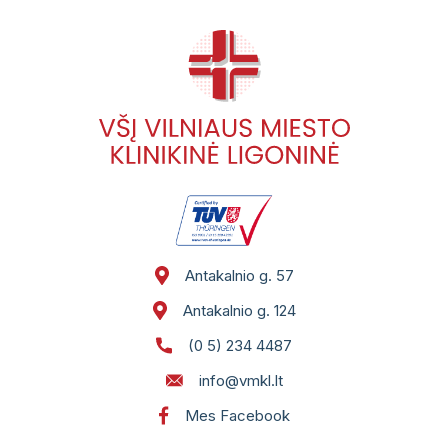
Pacientų portalas
VŠĮ Vilniaus miesto klinikinės ligoninės
atsisakymo teikti asmens sveikatos priežiūros
paslaugas ir jų teikimo nutraukimo tvarkos
aprašas
Gydytojai, konsultuojantys užsienio kalbomis
Sveikatos priežiūros paslaugų vertinimo
anketos
Antakalnio g. 57
Antakalnio g. 124
(0 5) 234 4487
info@vmkl.lt
Mes Facebook