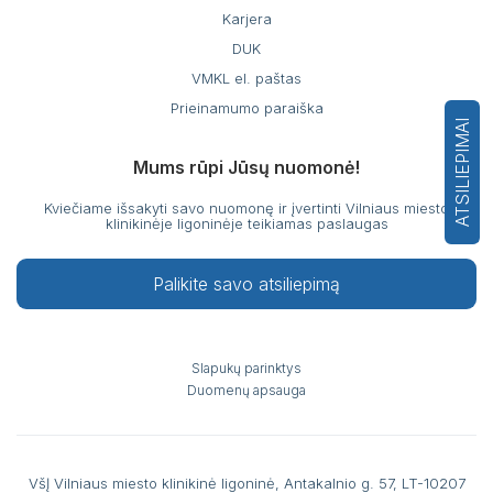
Karjera
DUK
VMKL el. paštas
Prieinamumo paraiška
ATSILIEPIMAI
Mums rūpi Jūsų nuomonė!
Kviečiame išsakyti savo nuomonę ir įvertinti Vilniaus miesto
klinikinėje ligoninėje teikiamas paslaugas
Palikite savo atsiliepimą
Slapukų parinktys
Duomenų apsauga
VšĮ Vilniaus miesto klinikinė ligoninė, Antakalnio g. 57, LT-10207