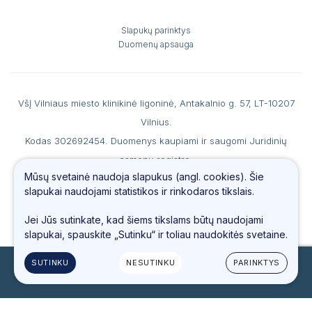
Slapukų parinktys
Duomenų apsauga
VšĮ Vilniaus miesto klinikinė ligoninė, Antakalnio g. 57, LT-10207
Vilnius.
Kodas 302692454. Duomenys kaupiami ir saugomi Juridinių
asmenų registre.
Mūsų svetainė naudoja slapukus (angl. cookies). Šie
A. s. LT867044060007990186 AB SEB banke, b. k. 70440, PVM
slapukai naudojami statistikos ir rinkodaros tikslais.
mokėtojo kodas LT100006560213.
Tel.
(0 5) 234 4487
, faks. (0 5) 234 69 66, el. paštas
info@vmkl.lt
Jei Jūs sutinkate, kad šiems tikslams būtų naudojami
slapukai, spauskite „Sutinku“ ir toliau naudokitės svetaine.
SUTINKU
NESUTINKU
PARINKTYS
© 2023 Visos teisės saugomos
Sukurta:
TEXUS