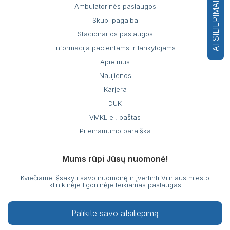
ATSILIEPIMAI
Ambulatorinės paslaugos
Skubi pagalba
Stacionarios paslaugos
Informacija pacientams ir lankytojams
Apie mus
Naujienos
Karjera
DUK
VMKL el. paštas
Prieinamumo paraiška
Mums rūpi Jūsų nuomonė!
Kviečiame išsakyti savo nuomonę ir įvertinti Vilniaus miesto
klinikinėje ligoninėje teikiamas paslaugas
Palikite savo atsiliepimą