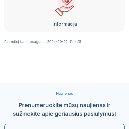
Pacientų portalas
VŠĮ Vilniaus miesto klinikinės ligoninės
atsisakymo teikti asmens sveikatos priežiūros
Informacija
paslaugas ir jų teikimo nutraukimo tvarkos
aprašas
Paskutinį kartą redaguota: 2024-09-02, 11:14:15
Gydytojai, konsultuojantys užsienio kalbomis
Sveikatos priežiūros paslaugų vertinimo
anketos
Naujienos
Prenumeruokite mūsų naujienas ir
sužinokite apie geriausius pasiūlymus!