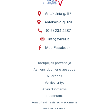
Pacientų portalas
VŠĮ Vilniaus miesto klinikinės ligoninės
Antakalnio g. 57
atsisakymo teikti asmens sveikatos priežiūros
paslaugas ir jų teikimo nutraukimo tvarkos
Antakalnio g. 124
aprašas
(0 5) 234 4487
Gydytojai, konsultuojantys užsienio kalbomis
info@vmkl.lt
Mes Facebook
Sveikatos priežiūros paslaugų vertinimo
anketos
Korupcijos prevencija
Asmens duomenų apsauga
Nuorodos
Veiklos sritys
Atviri duomenys
Studentams
Konsultavimasis su visuomene
Viešieji pirkimai