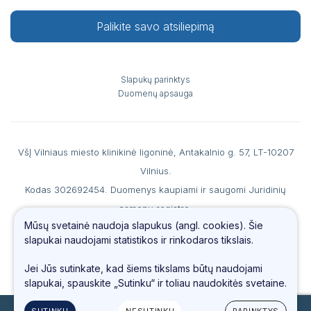
Palikite savo atsiliepimą
Slapukų parinktys
Duomenų apsauga
VšĮ Vilniaus miesto klinikinė ligoninė, Antakalnio g. 57, LT-10207
Vilnius.
Kodas 302692454. Duomenys kaupiami ir saugomi Juridinių
asmenų registre.
Mūsų svetainė naudoja slapukus (angl. cookies). Šie
A. s. LT867044060007990186 AB SEB banke, b. k. 70440, PVM
slapukai naudojami statistikos ir rinkodaros tikslais.
mokėtojo kodas LT100006560213.
Tel.
(0 5) 234 4487
, faks. (0 5) 234 69 66, el. paštas
info@vmkl.lt
Jei Jūs sutinkate, kad šiems tikslams būtų naudojami
slapukai, spauskite „Sutinku“ ir toliau naudokitės svetaine.
SUTINKU
NESUTINKU
PARINKTYS