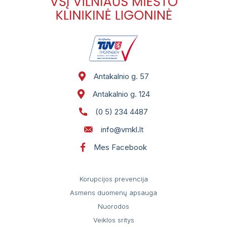
Pacientų portalas
VŠĮ Vilniaus miesto klinikinės ligoninės
atsisakymo teikti asmens sveikatos priežiūros
paslaugas ir jų teikimo nutraukimo tvarkos
aprašas
Antakalnio g. 57
Gydytojai, konsultuojantys užsienio kalbomis
Antakalnio g. 124
Sveikatos priežiūros paslaugų vertinimo
(0 5) 234 4487
anketos
info@vmkl.lt
Mes Facebook
Korupcijos prevencija
Asmens duomenų apsauga
Nuorodos
Veiklos sritys