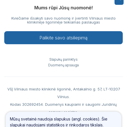
Mums rūpi Jūsų nuomonė!
Kviečiame išsakyti savo nuomonę ir įvertinti Vilniaus miesto
klinikinėje ligoninėje teikiamas paslaugas
Palikite savo atsiliepimą
Slapukų parinktys
Duomenų apsauga
VšĮ Vilniaus miesto klinikinė ligoninė, Antakalnio g. 57, LT-10207
Vilnius.
Kodas 302692454. Duomenys kaupiami ir saugomi Juridinių
asmenų registre.
Mūsų svetainė naudoja slapukus (angl. cookies). Šie
A. s. LT867044060007990186 AB SEB banke, b. k. 70440, PVM
slapukai naudojami statistikos ir rinkodaros tikslais.