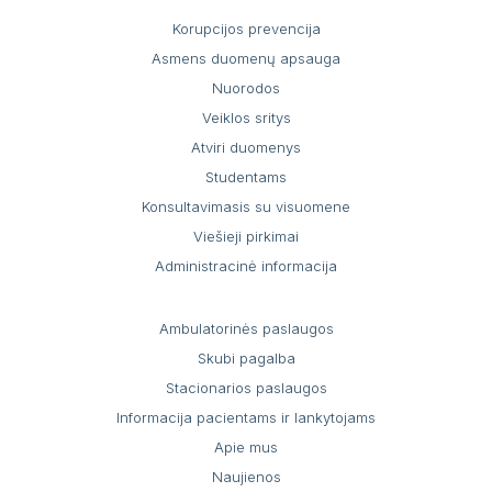
Pacientų portalas
Korupcijos prevencija
VŠĮ Vilniaus miesto klinikinės ligoninės
Asmens duomenų apsauga
atsisakymo teikti asmens sveikatos priežiūros
Nuorodos
paslaugas ir jų teikimo nutraukimo tvarkos
Veiklos sritys
aprašas
Atviri duomenys
Gydytojai, konsultuojantys užsienio kalbomis
Studentams
Konsultavimasis su visuomene
Sveikatos priežiūros paslaugų vertinimo
Viešieji pirkimai
anketos
Administracinė informacija
Ambulatorinės paslaugos
Skubi pagalba
Stacionarios paslaugos
Informacija pacientams ir lankytojams
Apie mus
Naujienos