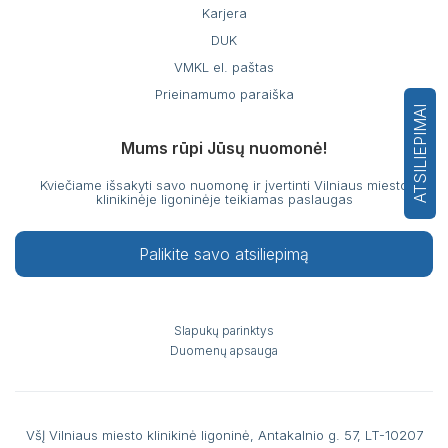
Karjera
DUK
VMKL el. paštas
Prieinamumo paraiška
ATSILIEPIMAI
Mums rūpi Jūsų nuomonė!
Kviečiame išsakyti savo nuomonę ir įvertinti Vilniaus miesto
klinikinėje ligoninėje teikiamas paslaugas
Palikite savo atsiliepimą
Slapukų parinktys
Duomenų apsauga
VšĮ Vilniaus miesto klinikinė ligoninė, Antakalnio g. 57, LT-10207