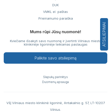
DUK
VMKL el. paštas
Prieinamumo paraiška
ATSILIEPIMAI
Mums rūpi Jūsų nuomonė!
Kviečiame išsakyti savo nuomonę ir įvertinti Vilniaus miesto
klinikinėje ligoninėje teikiamas paslaugas
Palikite savo atsiliepimą
Slapukų parinktys
Duomenų apsauga
VšĮ Vilniaus miesto klinikinė ligoninė, Antakalnio g. 57, LT-10207
Vilnius.