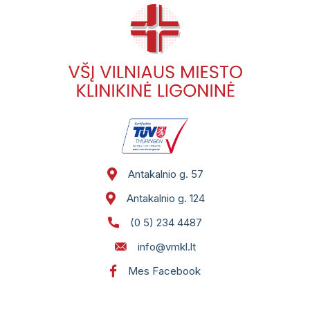
Pacientų portalas
VŠĮ Vilniaus miesto klinikinės ligoninės
atsisakymo teikti asmens sveikatos priežiūros
paslaugas ir jų teikimo nutraukimo tvarkos
aprašas
Gydytojai, konsultuojantys užsienio kalbomis
Sveikatos priežiūros paslaugų vertinimo
anketos
Antakalnio g. 57
Antakalnio g. 124
(0 5) 234 4487
info@vmkl.lt
Mes Facebook