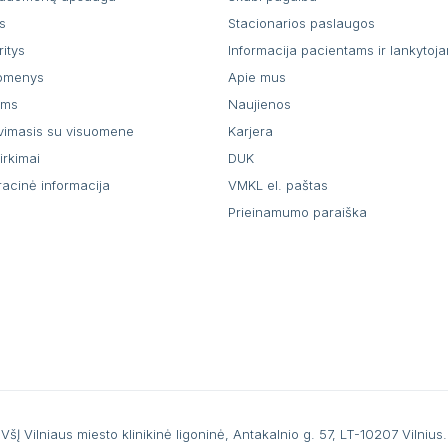
s
Stacionarios paslaugos
ritys
Informacija pacientams ir lankytoj
uomenys
Apie mus
ams
Naujienos
vimasis su visuomene
Karjera
pirkimai
DUK
racinė informacija
VMKL el. paštas
Prieinamumo paraiška
VšĮ Vilniaus miesto klinikinė ligoninė, Antakalnio g. 57, LT-10207 Vilnius.