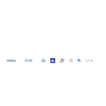
Veikla
DUK
Select Langu
LT