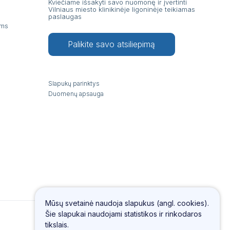
Kviečiame išsakyti savo nuomonę ir įvertinti
Vilniaus miesto klinikinėje ligoninėje teikiamas
paslaugas
ams
Palikite savo atsiliepimą
Slapukų parinktys
Duomenų apsauga
Mūsų svetainė naudoja slapukus (angl. cookies).
Šie slapukai naudojami statistikos ir rinkodaros
tikslais.