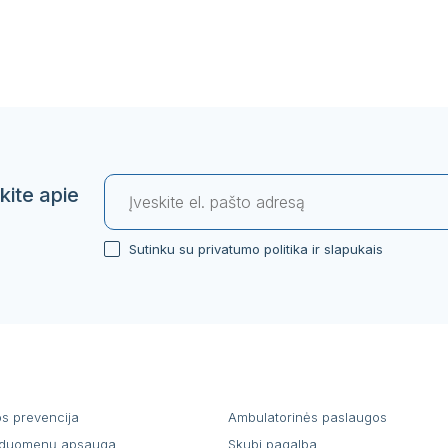
kite apie
Sutinku su privatumo politika ir slapukais
os prevencija
Ambulatorinės paslaugos
duomenų apsauga
Skubi pagalba