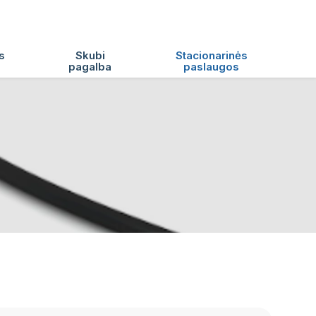
s
Skubi
Stacionarinės
pagalba
paslaugos