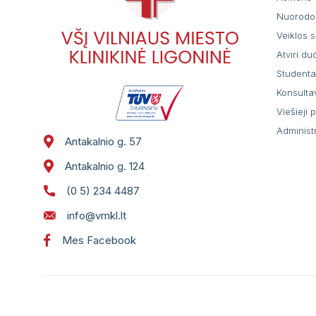
Nuorodo
Veiklos s
Atviri d
Student
Konsulta
Viešieji 
Administ
Antakalnio g. 57
Antakalnio g. 124
(0 5) 234 4487
info@vmkl.lt
Mes Facebook