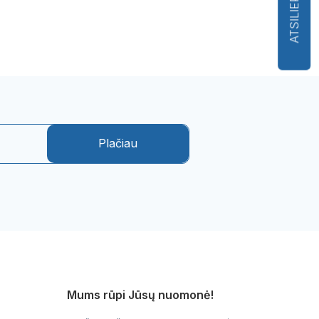
ATSILIEPIMAI
Plačiau
Mums rūpi Jūsų nuomonė!