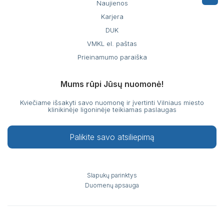
Naujienos
Karjera
DUK
VMKL el. paštas
Prieinamumo paraiška
Mums rūpi Jūsų nuomonė!
Kviečiame išsakyti savo nuomonę ir įvertinti Vilniaus miesto
klinikinėje ligoninėje teikiamas paslaugas
Palikite savo atsiliepimą
Slapukų parinktys
Duomenų apsauga