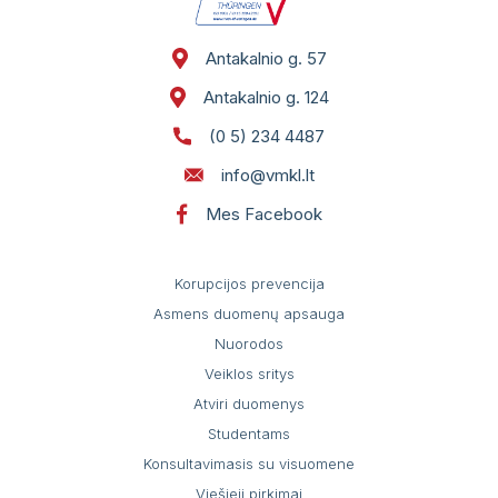
Antakalnio g. 57
Antakalnio g. 124
(0 5) 234 4487
info@vmkl.lt
Mes Facebook
Korupcijos prevencija
Asmens duomenų apsauga
Nuorodos
Veiklos sritys
Atviri duomenys
Studentams
Konsultavimasis su visuomene
Viešieji pirkimai