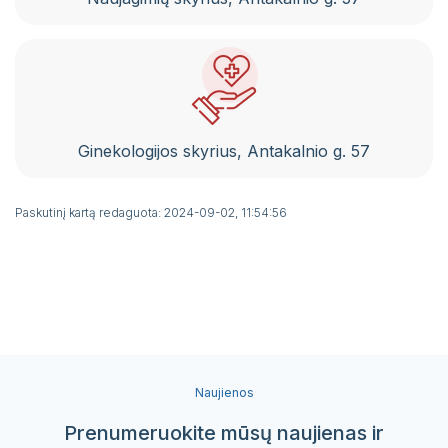
Pacientų portalas
VŠĮ Vilniaus miesto klinikinės ligoninės
atsisakymo teikti asmens sveikatos priežiūros
paslaugas ir jų teikimo nutraukimo tvarkos
aprašas
Ginekologijos skyrius, Antakalnio g. 57
Gydytojai, konsultuojantys užsienio kalbomis
Sveikatos priežiūros paslaugų vertinimo
Paskutinį kartą redaguota: 2024-09-02, 11:54:56
anketos
Naujienos
Prenumeruokite mūsų naujienas ir