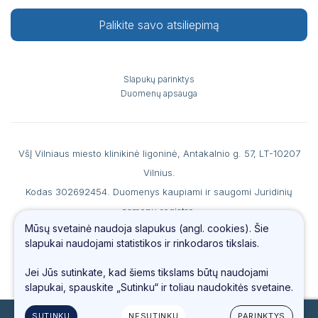
Palikite savo atsiliepimą
Slapukų parinktys
Duomenų apsauga
VšĮ Vilniaus miesto klinikinė ligoninė, Antakalnio g. 57, LT-10207
Vilnius.
Kodas 302692454. Duomenys kaupiami ir saugomi Juridinių
asmenų registre.
Mūsų svetainė naudoja slapukus (angl. cookies). Šie
A. s. LT867044060007990186 AB SEB banke, b. k. 70440, PVM
slapukai naudojami statistikos ir rinkodaros tikslais.
mokėtojo kodas LT100006560213.
Tel.
(0 5) 234 4487
, faks. (0 5) 234 69 66, el. paštas
info@vmkl.lt
Jei Jūs sutinkate, kad šiems tikslams būtų naudojami
slapukai, spauskite „Sutinku“ ir toliau naudokitės svetaine.
SUTINKU
NESUTINKU
PARINKTYS
© 2023 Visos teisės saugomos