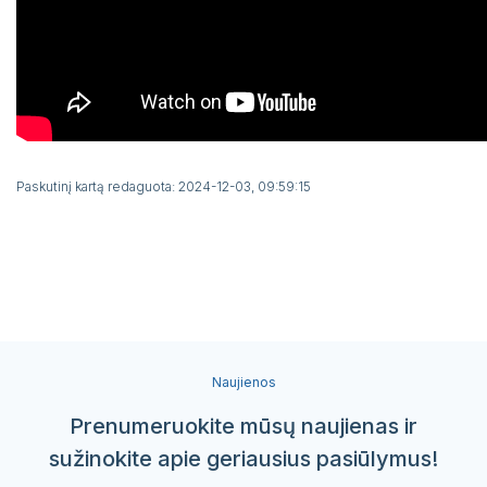
Paskutinį kartą redaguota: 2024-12-03, 09:59:15
Naujienos
Prenumeruokite mūsų naujienas ir
sužinokite apie geriausius pasiūlymus!