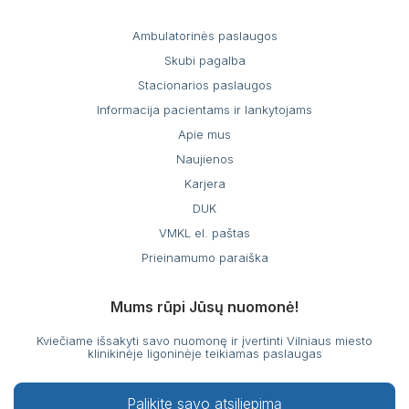
Ambulatorinės paslaugos
Skubi pagalba
Stacionarios paslaugos
Informacija pacientams ir lankytojams
Apie mus
Naujienos
Karjera
DUK
VMKL el. paštas
Prieinamumo paraiška
Mums rūpi Jūsų nuomonė!
Kviečiame išsakyti savo nuomonę ir įvertinti Vilniaus miesto
klinikinėje ligoninėje teikiamas paslaugas
Palikite savo atsiliepimą