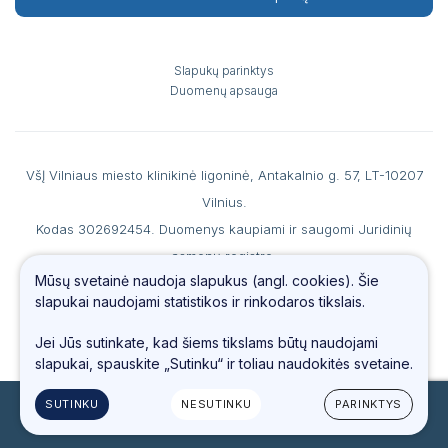
Slapukų parinktys
Duomenų apsauga
VšĮ Vilniaus miesto klinikinė ligoninė, Antakalnio g. 57, LT-10207
Vilnius.
Kodas 302692454. Duomenys kaupiami ir saugomi Juridinių
asmenų registre.
Mūsų svetainė naudoja slapukus (angl. cookies). Šie
A. s. LT867044060007990186 AB SEB banke, b. k. 70440, PVM
slapukai naudojami statistikos ir rinkodaros tikslais.
mokėtojo kodas LT100006560213.
Tel.
(0 5) 234 4487
, faks. (0 5) 234 69 66, el. paštas
info@vmkl.lt
Jei Jūs sutinkate, kad šiems tikslams būtų naudojami
slapukai, spauskite „Sutinku“ ir toliau naudokitės svetaine.
SUTINKU
NESUTINKU
PARINKTYS
© 2023 Visos teisės saugomos
Sukurta:
TEXUS