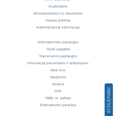
Druskų kambarys (haloterapija)
Patologijos skyrius, Antakalnio g. 57
III ilgalaikio gydymo skyrius
Studentams
IV ilgalaikio gydymo skyrius
Konsultavimasis su visuomene
Viešieji pirkimai
Administracinė informacija
Ambulatorinės paslaugos
Skubi pagalba
Stacionarios paslaugos
Informacija pacientams ir lankytojams
Apie mus
Naujienos
Karjera
ATSILIEPIMAI
DUK
VMKL el. paštas
Prieinamumo paraiška