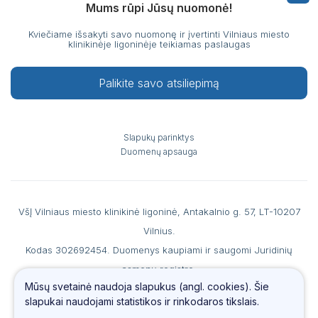
Mums rūpi Jūsų nuomonė!
Kviečiame išsakyti savo nuomonę ir įvertinti Vilniaus miesto
klinikinėje ligoninėje teikiamas paslaugas
Palikite savo atsiliepimą
Slapukų parinktys
Duomenų apsauga
VšĮ Vilniaus miesto klinikinė ligoninė, Antakalnio g. 57, LT-10207
Vilnius.
Kodas 302692454. Duomenys kaupiami ir saugomi Juridinių
asmenų registre.
Mūsų svetainė naudoja slapukus (angl. cookies). Šie
A. s. LT867044060007990186 AB SEB banke, b. k. 70440, PVM
slapukai naudojami statistikos ir rinkodaros tikslais.
mokėtojo kodas LT100006560213.