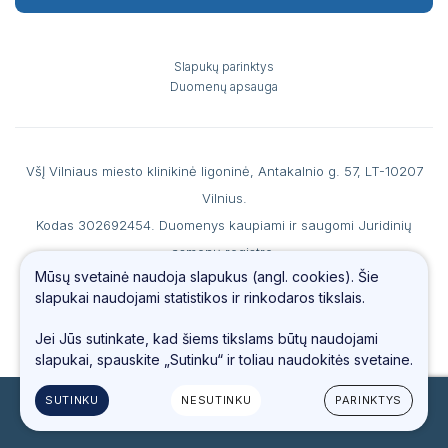
Slapukų parinktys
Duomenų apsauga
VšĮ Vilniaus miesto klinikinė ligoninė, Antakalnio g. 57, LT-10207
Vilnius.
Kodas 302692454. Duomenys kaupiami ir saugomi Juridinių
asmenų registre.
Mūsų svetainė naudoja slapukus (angl. cookies). Šie
A. s. LT867044060007990186 AB SEB banke, b. k. 70440, PVM
slapukai naudojami statistikos ir rinkodaros tikslais.
mokėtojo kodas LT100006560213.
Tel.
(0 5) 234 4487
, faks. (0 5) 234 69 66, el. paštas
info@vmkl.lt
Jei Jūs sutinkate, kad šiems tikslams būtų naudojami
slapukai, spauskite „Sutinku“ ir toliau naudokitės svetaine.
SUTINKU
NESUTINKU
PARINKTYS
© 2023 Visos teisės saugomos
Sukurta:
TEXUS