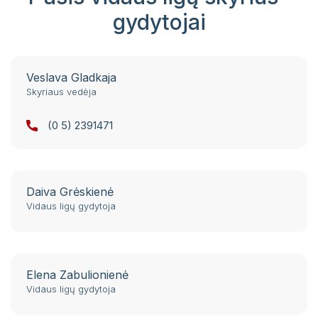
Pacientų portalas
gydytojai
VŠĮ Vilniaus miesto klinikinės ligoninės
atsisakymo teikti asmens sveikatos priežiūros
paslaugas ir jų teikimo nutraukimo tvarkos
Veslava Gladkaja
aprašas
Skyriaus vedėja
Gydytojai, konsultuojantys užsienio kalbomis
(0 5) 2391471
Sveikatos priežiūros paslaugų vertinimo
anketos
Daiva Grėskienė
Vidaus ligų gydytoja
Elena Zabulionienė
Vidaus ligų gydytoja