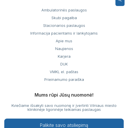
Ambulatorinės paslaugos
Skubi pagalba
Stacionarios paslaugos
Informacija pacientams ir lankytojams
Apie mus
Naujienos
Karjera
DUK
VMKL el. paštas
Prieinamumo paraiška
Mums rūpi Jūsų nuomonė!
Kviečiame išsakyti savo nuomonę ir įvertinti Vilniaus miesto
klinikinėje ligoninėje teikiamas paslaugas
Palikite savo atsiliepimą