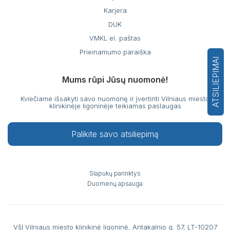
Karjera
DUK
VMKL el. paštas
Prieinamumo paraiška
ATSILIEPIMAI
Mums rūpi Jūsų nuomonė!
Kviečiame išsakyti savo nuomonę ir įvertinti Vilniaus miesto
klinikinėje ligoninėje teikiamas paslaugas
Palikite savo atsiliepimą
Slapukų parinktys
Duomenų apsauga
VšĮ Vilniaus miesto klinikinė ligoninė, Antakalnio g. 57, LT-10207