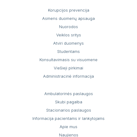
Pacientų portalas
Korupcijos prevencija
VŠĮ Vilniaus miesto klinikinės ligoninės
Asmens duomenų apsauga
atsisakymo teikti asmens sveikatos priežiūros
Nuorodos
paslaugas ir jų teikimo nutraukimo tvarkos
aprašas
Veiklos sritys
Atviri duomenys
Gydytojai, konsultuojantys užsienio kalbomis
Studentams
Konsultavimasis su visuomene
Sveikatos priežiūros paslaugų vertinimo
anketos
Viešieji pirkimai
Administracinė informacija
Ambulatorinės paslaugos
Skubi pagalba
Stacionarios paslaugos
Informacija pacientams ir lankytojams
Apie mus
Naujienos