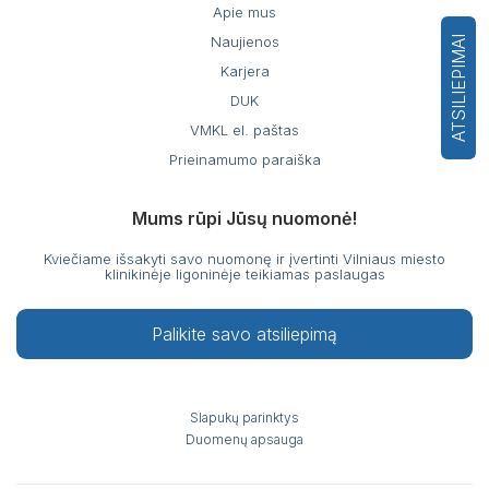
Apie mus
Naujienos
ATSILIEPIMAI
Karjera
DUK
VMKL el. paštas
Prieinamumo paraiška
Mums rūpi Jūsų nuomonė!
Kviečiame išsakyti savo nuomonę ir įvertinti Vilniaus miesto
klinikinėje ligoninėje teikiamas paslaugas
Palikite savo atsiliepimą
Slapukų parinktys
Duomenų apsauga