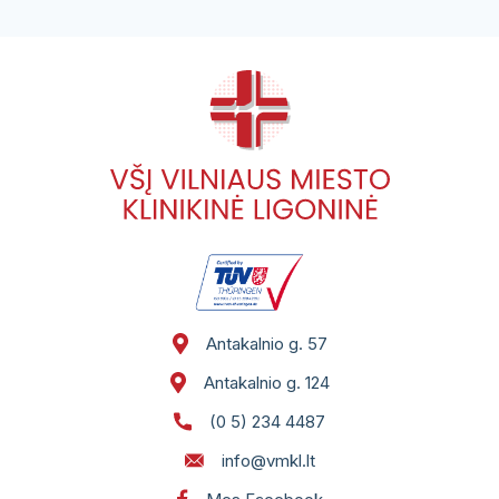
Druskų kambarys (haloterapija)
Patologijos skyrius, Antakalnio g. 57
III ilgalaikio gydymo skyrius
IV ilgalaikio gydymo skyrius
Antakalnio g. 57
Antakalnio g. 124
(0 5) 234 4487
info@vmkl.lt