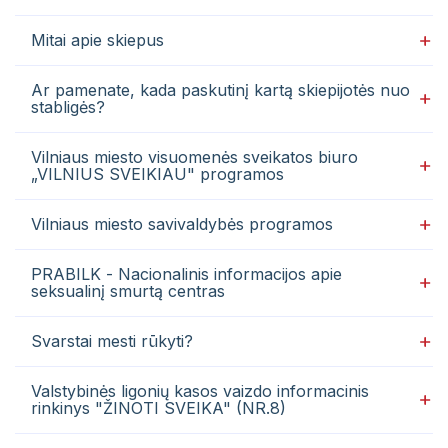
Pacientų portalas
Pacientų portalas
Mitai apie skiepus
VŠĮ Vilniaus miesto klinikinės ligoninės atsisakymo teikti
VŠĮ Vilniaus miesto klinikinės ligoninės
asmens sveikatos priežiūros paslaugas ir jų teikimo
atsisakymo teikti asmens sveikatos priežiūros
nutraukimo tvarkos aprašas
Ar pamenate, kada paskutinį kartą skiepijotės nuo
paslaugas ir jų teikimo nutraukimo tvarkos
stabligės?
Gydytojai, konsultuojantys užsienio kalbomis
aprašas
Sveikatos priežiūros paslaugų vertinimo anketos
Vilniaus miesto visuomenės sveikatos biuro
Gydytojai, konsultuojantys užsienio kalbomis
„VILNIUS SVEIKIAU" programos
Sveikatos priežiūros paslaugų vertinimo
Vilniaus miesto savivaldybės programos
anketos
PRABILK - Nacionalinis informacijos apie
seksualinį smurtą centras
Ambulatorinių sveikatos priežiūros paslaugų
centras, Antakalnio g. 124
Svarstai mesti rūkyti?
Skubiosios medicinos skyrius, Antakalnio g.
Konsultacijų centras, Antakalnio g. 57
57
Aktuali informacija
Valstybinės ligonių kasos vaizdo informacinis
rinkinys "ŽINOTI SVEIKA" (NR.8)
Chirurgijos klinika
Tapkite mūsų pacientu
Ambulatorinės reabilitacijos skyrius,
Akušerijos ir ginekologijos skubiosios