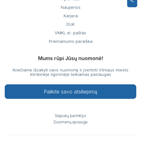
Naujienos
Karjera
DUK
VMKL el. paštas
Prieinamumo paraiška
Mums rūpi Jūsų nuomonė!
Kviečiame išsakyti savo nuomonę ir įvertinti Vilniaus miesto
klinikinėje ligoninėje teikiamas paslaugas
Palikite savo atsiliepimą
Slapukų parinktys
Duomenų apsauga