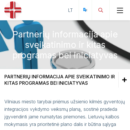
Partnerių informacija apie
Struktūra ir kontaktinė informacija
sveikatinimo ir kitas
Teisinė informacija
Teikiamos paslaugos
Struktūra
programas bei iniciatyvas
Kontaktinė informacija
Pranešėjų apsauga
Pacientų priėmimo tvarka
Direktorė
Korupcijos prevencija
Pacientų lankymo tvarka
PARTNERIŲ INFORMACIJA APIE SVEIKATINIMO IR
KITAS PROGRAMAS BEI INICIATYVAS
Administracinė informacija
Dokumentų išdavimo tvarka
Korupcijos prevencijos programos
Teikiamos paslaugos
Veiklos sritys
Mokamos paslaugos
Planavimo dokumentai
Vilniaus miesto tarybai priėmus užsienio kilmės gyventojų
Pacientų priėmimo tvarka
integracijos vykdymo veiksmų planą, sostinė pradeda
Darbo užmokestis
Atviri duomenys
Informacija asmenims su negalia
Kokybės politika
Mokamų paslaugų teikimo ir apmokėjimo
įgyvendinti jame numatytas priemones. Lietuvių kalbos
Pacientų lankymo tvarka
Paskatinimai ir apdovanojimai
tvarka
mokymasis yra prioritetinė plano dalis ir būtina sąlyga
Ligoninės įstatai
Asmens duomenų apsauga
Motinystės centras
Dokumentų išdavimo tvarka