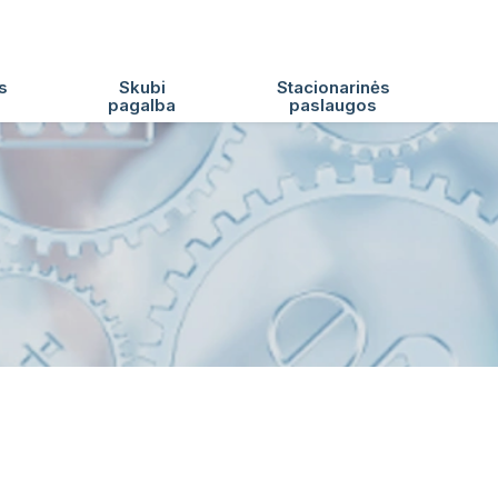
s
Skubi
Stacionarinės
pagalba
paslaugos