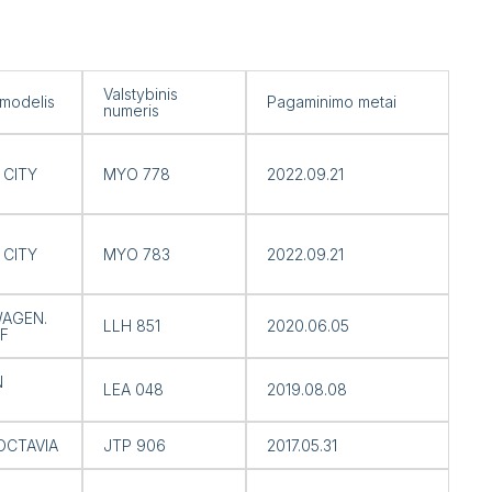
Valstybinis
 modelis
Pagaminimo metai
numeris
 CITY
MYO 778
2022.09.21
 CITY
MYO 783
2022.09.21
AGEN.
LLH 851
2020.06.05
F
N
LEA 048
2019.08.08
OCTAVIA
JTP 906
2017.05.31