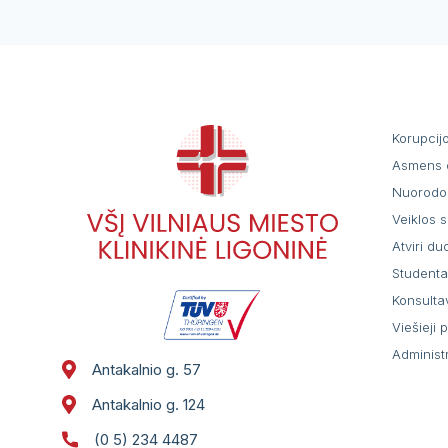
Korupcij
Asmens 
Nuorodo
Veiklos s
Atviri d
Student
Konsulta
Viešieji 
Administ
Antakalnio g. 57
Antakalnio g. 124
(0 5) 234 4487