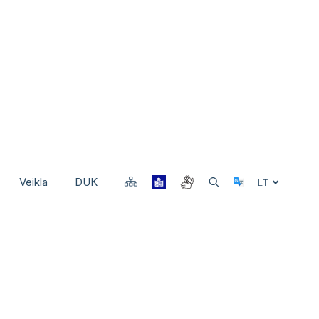
Veikla
DUK
Select Langu
LT