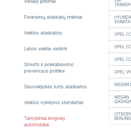
VW
Viešieji pirkimai
TRANSP
Finansinių ataskaitų rinkiniai
HYUNDA
SONATA
Veiklos ataskaitos
OPEL C
OPEL C
Lėšos veiklai viešinti
OPEL C
Smurto ir priekabiavimo
prevencijos politika
OPEL V
NISSAN 
Savivaldybės turto ataskaitos
NISSAN
QASHQA
Veiklos vykdymo standartas
CITROE
Tarnybiniai lengvieji
BERLIN
automobiliai