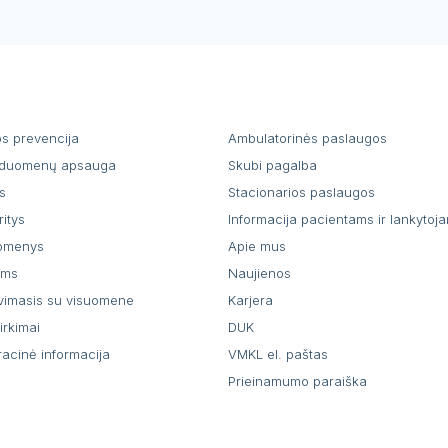
os prevencija
Ambulatorinės paslaugos
duomenų apsauga
Skubi pagalba
s
Stacionarios paslaugos
ritys
Informacija pacientams ir lankytoj
uomenys
Apie mus
ams
Naujienos
vimasis su visuomene
Karjera
pirkimai
DUK
racinė informacija
VMKL el. paštas
Prieinamumo paraiška