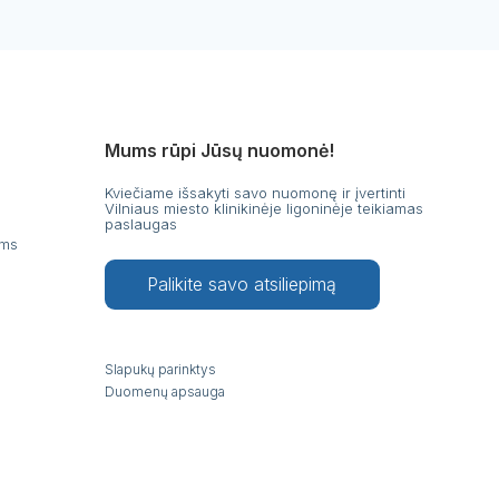
Mums rūpi Jūsų nuomonė!
Kviečiame išsakyti savo nuomonę ir įvertinti
Vilniaus miesto klinikinėje ligoninėje teikiamas
paslaugas
ams
Palikite savo atsiliepimą
Slapukų parinktys
Duomenų apsauga