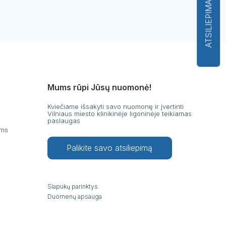
ATSILIEPIMAI
Mums rūpi Jūsų nuomonė!
Kviečiame išsakyti savo nuomonę ir įvertinti
Vilniaus miesto klinikinėje ligoninėje teikiamas
paslaugas
ams
Palikite savo atsiliepimą
Slapukų parinktys
Duomenų apsauga