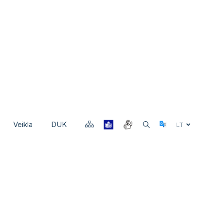
Veikla
DUK
Select Langu
LT