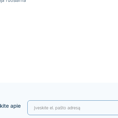
ija ruošiama
kite apie