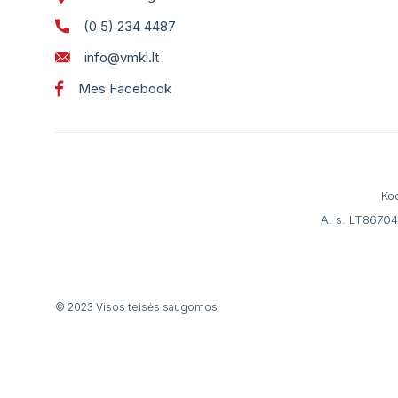
(0 5) 234 4487
info@vmkl.lt
Mes Facebook
Ko
A. s. LT8670
© 2023 Visos teisės saugomos