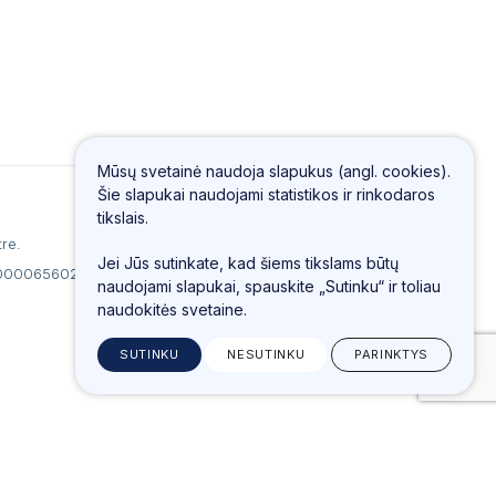
Mūsų svetainė naudoja slapukus (angl. cookies).
Šie slapukai naudojami statistikos ir rinkodaros
tikslais.
re.
Jei Jūs sutinkate, kad šiems tikslams būtų
100006560213.
naudojami slapukai, spauskite „Sutinku“ ir toliau
naudokitės svetaine.
SUTINKU
NESUTINKU
PARINKTYS
Sukurta:
TEXUS