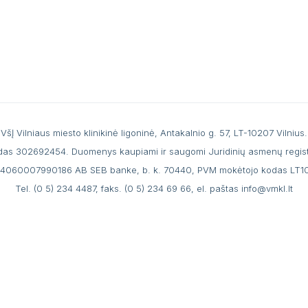
VšĮ Vilniaus miesto klinikinė ligoninė, Antakalnio g. 57, LT-10207 Vilnius.
das 302692454. Duomenys kaupiami ir saugomi Juridinių asmenų regist
44060007990186 AB SEB banke, b. k. 70440, PVM mokėtojo kodas LT
Tel.
(0 5) 234 4487
, faks. (0 5) 234 69 66, el. paštas
info@vmkl.lt