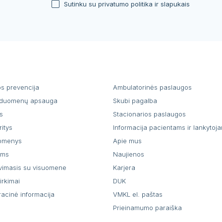
Sutinku su privatumo politika ir slapukais
os prevencija
Ambulatorinės paslaugos
duomenų apsauga
Skubi pagalba
s
Stacionarios paslaugos
ritys
Informacija pacientams ir lankytoj
uomenys
Apie mus
ams
Naujienos
vimasis su visuomene
Karjera
pirkimai
DUK
racinė informacija
VMKL el. paštas
Prieinamumo paraiška