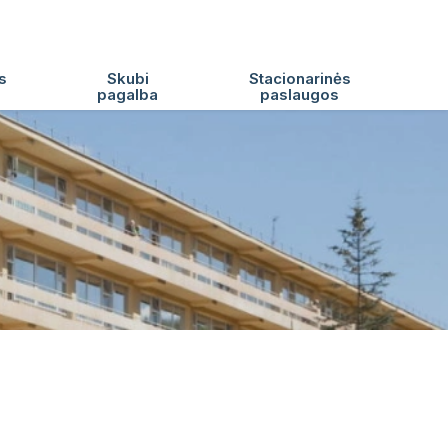
s
Skubi
Stacionarinės
pagalba
paslaugos