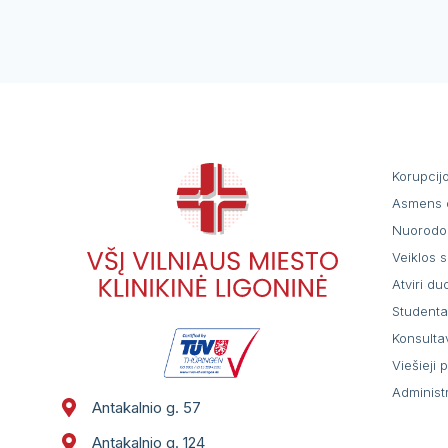
Korupcij
Asmens 
Nuorodo
Veiklos s
Atviri d
Student
Konsulta
Viešieji 
Administ
Antakalnio g. 57
Antakalnio g. 124