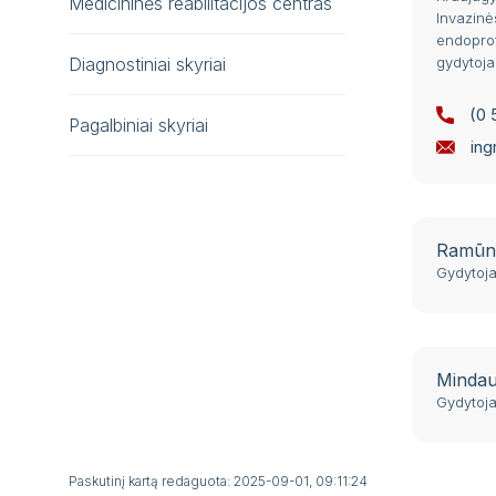
Medicininės reabilitacijos centras
Invazinės
endoprot
Diagnostiniai skyriai
gydytoja
(0 
Pagalbiniai skyriai
ing
Ramūna
Gydytoja
Mindau
Gydytoja
Paskutinį kartą redaguota: 2025-09-01, 09:11:24