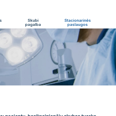
s
Skubi
Stacionarinės
pagalba
paslaugos