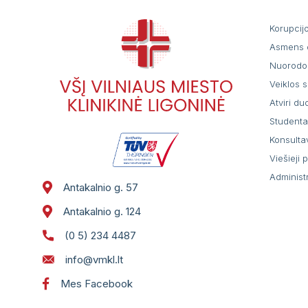
Korupcij
Asmens 
Nuorodo
Veiklos s
Atviri d
Student
Konsulta
Viešieji 
Administ
Antakalnio g. 57
Antakalnio g. 124
(0 5) 234 4487
info@vmkl.lt
Mes Facebook