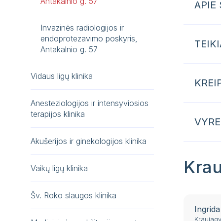
Antakalnio g. 57
APIE
Invazinės radiologijos ir
endoprotezavimo poskyris,
TEIK
Antakalnio g. 57
Vidaus ligų klinika
KREI
Anesteziologijos ir intensyviosios
terapijos klinika
VYRE
Akušerijos ir ginekologijos klinika
Krau
Vaikų ligų klinika
Šv. Roko slaugos klinika
Ingrida
Kraujagy