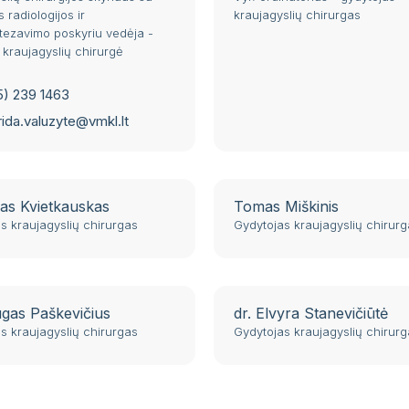
 radiologijos ir
kraujagyslių chirurgas
ezavimo poskyriu vedėja -
 kraujagyslių chirurgė
5) 239 1463
rida.valuzyte@vmkl.lt
s Kvietkauskas
Tomas Miškinis
s kraujagyslių chirurgas
Gydytojas kraujagyslių chirur
gas Paškevičius
dr. Elvyra Stanevičiūtė
s kraujagyslių chirurgas
Gydytojas kraujagyslių chirur