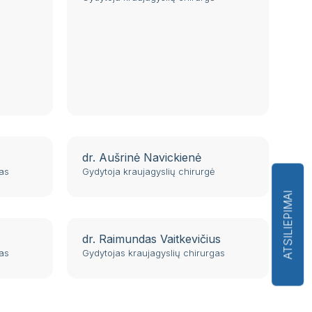
dr. Aušrinė Navickienė
gas
Gydytoja kraujagyslių chirurgė
ATSILIEPIMAI
dr. Raimundas Vaitkevičius
gas
Gydytojas kraujagyslių chirurgas