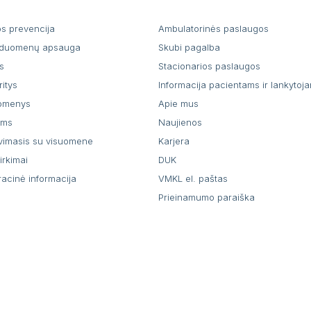
os prevencija
Ambulatorinės paslaugos
duomenų apsauga
Skubi pagalba
s
Stacionarios paslaugos
ritys
Informacija pacientams ir lankytoj
uomenys
Apie mus
ams
Naujienos
vimasis su visuomene
Karjera
pirkimai
DUK
racinė informacija
VMKL el. paštas
Prieinamumo paraiška