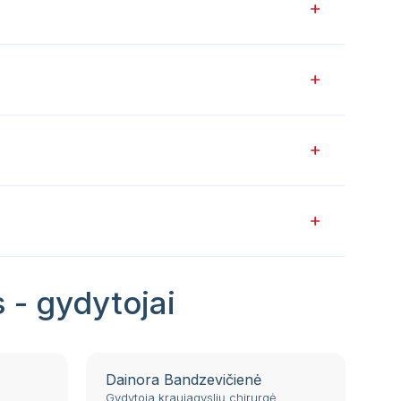
 - gydytojai
Dainora Bandzevičienė
Gydytoja kraujagyslių chirurgė