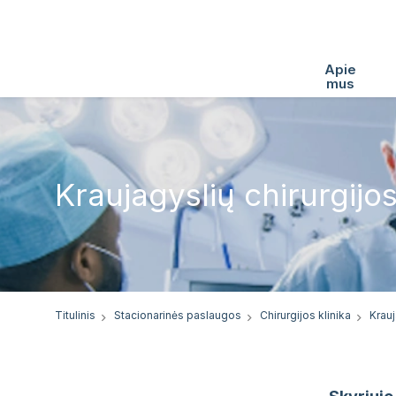
Apie
mus
Kraujagyslių chirurgijo
Titulinis
Stacionarinės paslaugos
Chirurgijos klinika
Krauj