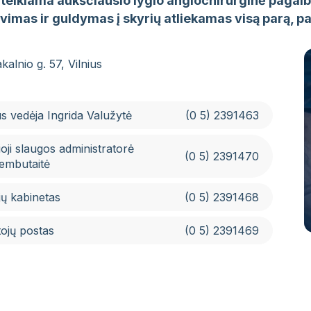
 teikiama aukščiausio lygio angiochirurginė pagalb
vimas ir guldymas į skyrių atliekamas visą parą, pa
kalnio g. 57, Vilnius
s vedėja Ingrida Valužytė
(0 5) 2391463
oji slaugos administratorė
(0 5) 2391470
embutaitė
ų kabinetas
(0 5) 2391468
ojų postas
(0 5) 2391469