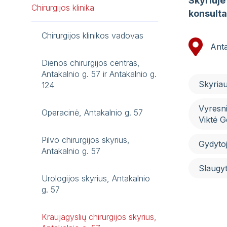
Skyriuje
Chirurgijos klinika
konsulta
Chirurgijos klinikos vadovas
Anta
Dienos chirurgijos centras,
Antakalnio g. 57 ir Antakalnio g.
Skyriau
124
Vyresni
Operacinė, Antakalnio g. 57
Viktė G
Pilvo chirurgijos skyrius,
Gydytoj
Antakalnio g. 57
Slaugyt
Urologijos skyrius, Antakalnio
g. 57
Kraujagyslių chirurgijos skyrius,