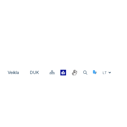
Veikla
DUK
Select Langu
LT