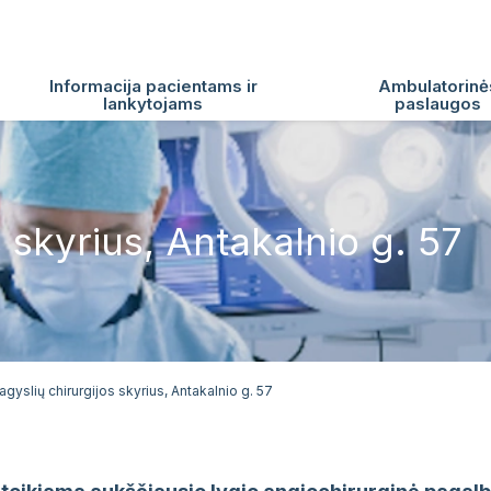
Informacija pacientams ir
Ambulatorinė
lankytojams
paslaugos
s skyrius, Antakalnio g. 57
agyslių chirurgijos skyrius, Antakalnio g. 57