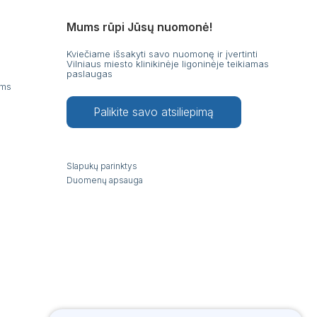
Mums rūpi Jūsų nuomonė!
Kviečiame išsakyti savo nuomonę ir įvertinti
Vilniaus miesto klinikinėje ligoninėje teikiamas
paslaugas
ams
Palikite savo atsiliepimą
Slapukų parinktys
Duomenų apsauga