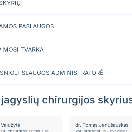
 SKYRIŲ
IAMOS PASLAUGOS
PIMOSI TVARKA
SNIOJI SLAUGOS ADMINISTRATORĖ
jagyslių chirurgijos skyrius
 Valužytė
dr. Tomas Janušauskas
slių chirurgijos skyriaus su
Vyr. ordinatorius - gydytojas