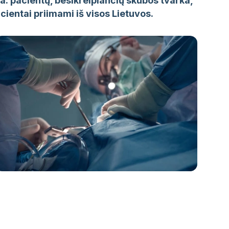
a: pacientų, besikreipiančių skubos tvarka,
cientai priimami iš visos Lietuvos.