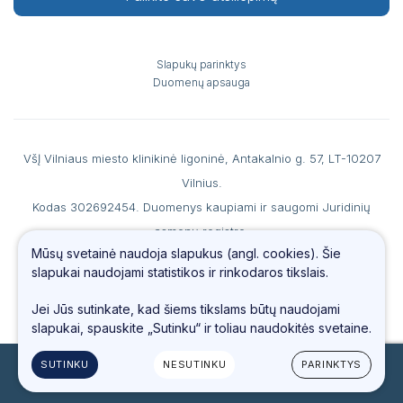
Slapukų parinktys
Duomenų apsauga
VšĮ Vilniaus miesto klinikinė ligoninė, Antakalnio g. 57, LT-10207
Vilnius.
Kodas 302692454. Duomenys kaupiami ir saugomi Juridinių
asmenų registre.
Mūsų svetainė naudoja slapukus (angl. cookies). Šie
A. s. LT867044060007990186 AB SEB banke, b. k. 70440, PVM
slapukai naudojami statistikos ir rinkodaros tikslais.
mokėtojo kodas LT100006560213.
Tel.
(0 5) 234 4487
, faks. (0 5) 234 69 66, el. paštas
info@vmkl.lt
Jei Jūs sutinkate, kad šiems tikslams būtų naudojami
slapukai, spauskite „Sutinku“ ir toliau naudokitės svetaine.
SUTINKU
NESUTINKU
PARINKTYS
© 2023 Visos teisės saugomos
Sukurta:
TEXUS