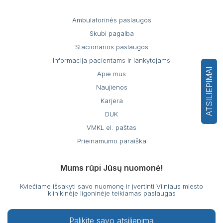
Ambulatorinės paslaugos
Skubi pagalba
Stacionarios paslaugos
Informacija pacientams ir lankytojams
ATSILIEPIMAI
Apie mus
Naujienos
Karjera
DUK
VMKL el. paštas
Prieinamumo paraiška
Mums rūpi Jūsų nuomonė!
Kviečiame išsakyti savo nuomonę ir įvertinti Vilniaus miesto
klinikinėje ligoninėje teikiamas paslaugas
Palikite savo atsiliepimą