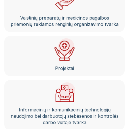
Pacientų portalas
VŠĮ Vilniaus miesto klinikinės ligoninės
Vaistinių preparatų ir medicinos pagalbos
atsisakymo teikti asmens sveikatos priežiūros
priemonių reklamos renginių organizavimo tvarka
paslaugas ir jų teikimo nutraukimo tvarkos
aprašas
Gydytojai, konsultuojantys užsienio kalbomis
Sveikatos priežiūros paslaugų vertinimo
anketos
Projektai
Informacinių ir komunikacinių technologijų
naudojimo bei darbuotojų stebėsenos ir kontrolės
darbo vietoje tvarka