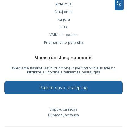
Apie mus
Naujienos
Karjera
DUK
VMKL el. paštas
Prieinamumo paraiška
Mums rūpi Jūsų nuomonė!
Kviečiame išsakyti savo nuomonę ir įvertinti Vilniaus miesto
klinikinėje ligoninėje teikiamas paslaugas
Palikite savo atsiliepimą
Slapukų parinktys
Duomenų apsauga