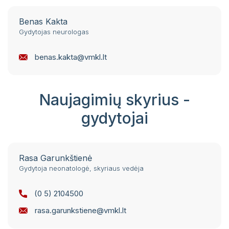
Benas Kakta
Gydytojas neurologas
benas.kakta@vmkl.lt
Naujagimių skyrius -
gydytojai
Rasa Garunkštienė
Gydytoja neonatologė, skyriaus vedėja
(0 5) 2104500
rasa.garunkstiene@vmkl.lt