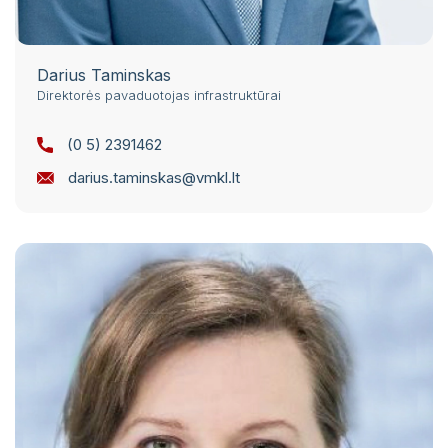
Darius Taminskas
Direktorės pavaduotojas infrastruktūrai
(0 5) 2391462
darius.taminskas@vmkl.lt