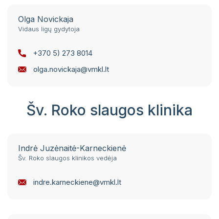
Olga Novickaja
Vidaus ligų gydytoja
+370 5) 273 8014
olga.novickaja@vmkl.lt
Šv. Roko slaugos klinika
Indrė Juzėnaitė-Karneckienė
Šv. Roko slaugos klinikos vedėja
indre.karneckiene@vmkl.lt