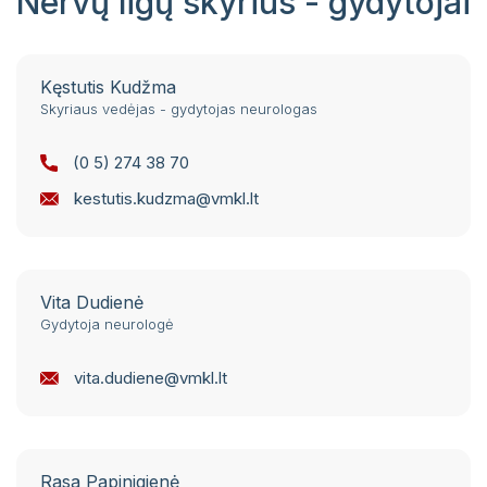
Nervų ligų skyrius - gydytojai
Kęstutis Kudžma
Skyriaus vedėjas - gydytojas neurologas
(0 5) 274 38 70
kestutis.kudzma@vmkl.lt
Vita Dudienė
Gydytoja neurologė
vita.dudiene@vmkl.lt
Rasa Papinigienė