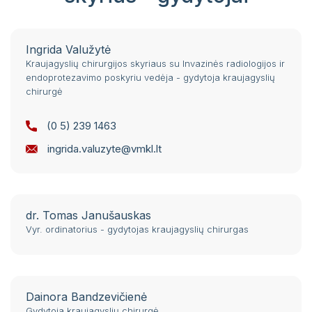
Ingrida Valužytė
Kraujagyslių chirurgijos skyriaus su Invazinės radiologijos ir
endoprotezavimo poskyriu vedėja - gydytoja kraujagyslių
chirurgė
(0 5) 239 1463
ingrida.valuzyte@vmkl.lt
dr. Tomas Janušauskas
Vyr. ordinatorius - gydytojas kraujagyslių chirurgas
Dainora Bandzevičienė
Gydytoja kraujagyslių chirurgė