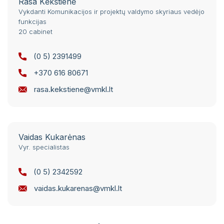
Rasa Kėkštienė
Vykdanti Komunikacijos ir projektų valdymo skyriaus vedėjo
funkcijas
20 cabinet
(0 5) 2391499
+370 616 80671
rasa.kekstiene@vmkl.lt
Vaidas Kukarėnas
Vyr. specialistas
(0 5) 2342592
vaidas.kukarenas@vmkl.lt