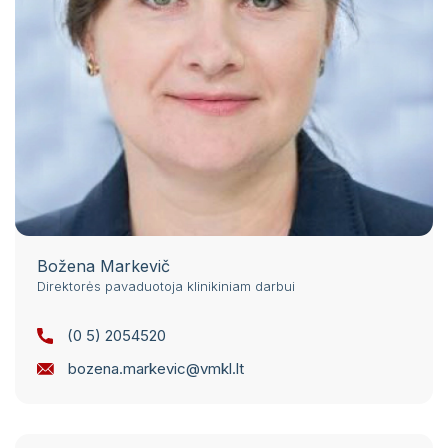
Božena Markevič
Direktorės pavaduotoja klinikiniam darbui
(0 5) 2054520
bozena.markevic@vmkl.lt