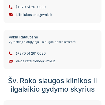
(+370 5) 261 0080
julija.lukosiene@vmkl.lt
Vaida Ratautienė
Vyresnioji slaugytoja - slaugos administratorė
(+370 5) 261 0080
vaida.ratautiene@vmkl.lt
Šv. Roko slaugos klinikos II
ilgalaikio gydymo skyrius