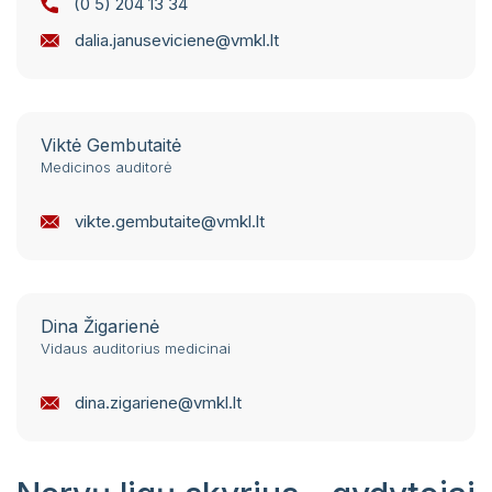
(0 5) 204 13 34
dalia.januseviciene@vmkl.lt
Viktė Gembutaitė
Medicinos auditorė
vikte.gembutaite@vmkl.lt
Dina Žigarienė
Vidaus auditorius medicinai
dina.zigariene@vmkl.lt