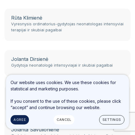
Rūta Klimienė
Vyresnysis ordinatorius-gydytojas neonatologas intensyviai
terapijai ir skubiai pagalbai
Jolanta Dirsienė
Gydytoja neonatologė intensyviajai ir skubiai pagalbai
Our website uses cookies. We use these cookies for
statistical and marketing purposes.
Vita Langienė
Gydytoja neonatologė intensyviajai ir skubiai pagalbai
If you consent to the use of these cookies, please click
“accept” and continue browsing our website.
AGREE
CANCEL
SETTINGS
Jolanta Savulionienė