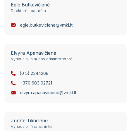
Eglė Butkevičienė
Direktorės patarėja
egle.butkeviciene@vmkl.lt
Elvyra Apanavičienė
Vyriausioji slaugos administratorė
(0 5) 2344268
+370 683 92721
elvyra.apanaviciene@vmkl.lt
Jūratė Tilindienė
Vyriausioji finansininkė