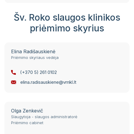
Šv. Roko slaugos klinikos
priėmimo skyrius
Elina Radišauskienė
Priėmimo skyriaus vedėja
(+370 5) 261 0102
elina.radisauskiene@vmkl.lt
Olga Zenkevič
Slaugytoja - slaugos administratorė
Priėmimo cabinet