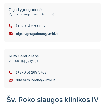
Olga Lygnugarienė
Vyresn. slaugos administratorė
(+370 5) 2709857
olga.lygnugariene@vmkl.lt
Rūta Samuolienė
Vidaus ligų gydytoja
(+370 5) 269 5768
ruta.samuoliene@vmkl.lt
Šv. Roko slaugos klinikos IV