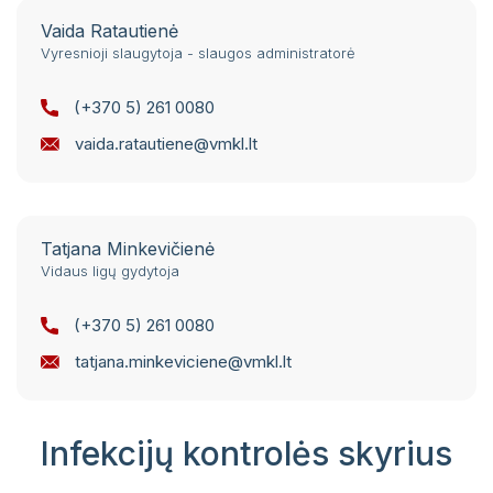
Vaida Ratautienė
Vyresnioji slaugytoja - slaugos administratorė
(+370 5) 261 0080
vaida.ratautiene@vmkl.lt
Tatjana Minkevičienė
Vidaus ligų gydytoja
(+370 5) 261 0080
tatjana.minkeviciene@vmkl.lt
Infekcijų kontrolės skyrius