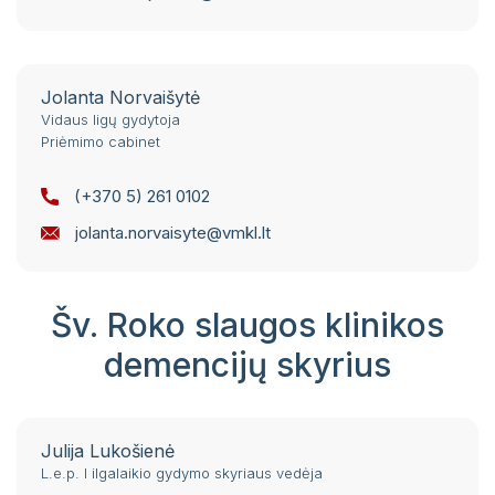
Jolanta Norvaišytė
Vidaus ligų gydytoja
Priėmimo cabinet
(+370 5) 261 0102
jolanta.norvaisyte@vmkl.lt
Šv. Roko slaugos klinikos
demencijų skyrius
Julija Lukošienė
L.e.p. I ilgalaikio gydymo skyriaus vedėja