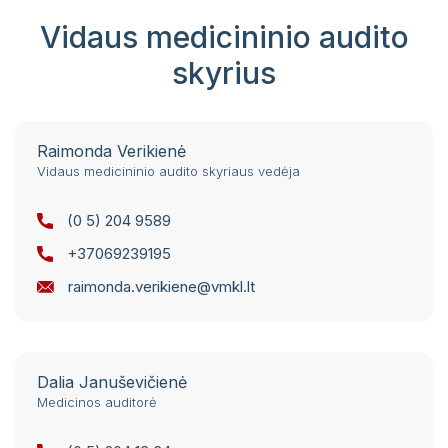
Vidaus medicininio audito
skyrius
Raimonda Verikienė
Vidaus medicininio audito skyriaus vedėja
(0 5) 204 9589
+37069239195
raimonda.verikiene@vmkl.lt
Dalia Januševičienė
Medicinos auditorė