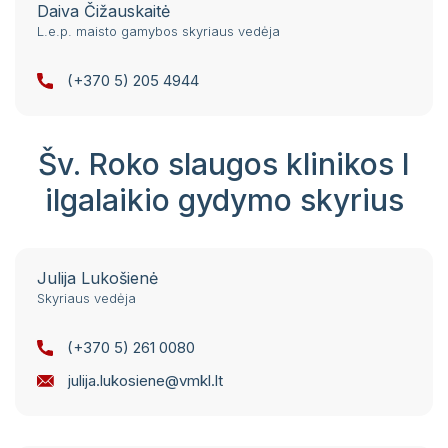
Daiva Čižauskaitė
L.e.p. maisto gamybos skyriaus vedėja
(+370 5) 205 4944
Šv. Roko slaugos klinikos I
ilgalaikio gydymo skyrius
Julija Lukošienė
Skyriaus vedėja
(+370 5) 261 0080
julija.lukosiene@vmkl.lt