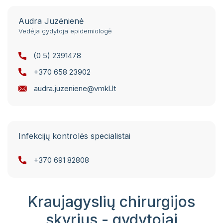
Audra Juzėnienė
Vedėja gydytoja epidemiologė
(0 5) 2391478
+370 658 23902
audra.juzeniene@vmkl.lt
Infekcijų kontrolės specialistai
+370 691 82808
Kraujagyslių chirurgijos
skyrius - gydytojai