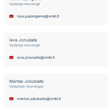
Gydytoja neurologė
rasa.papinigiene@vmkl.lt
Ieva Jonušaitė
Gydytoja neurologė
ieva.jonusaite@vmkl.lt
Mantas Jokubaitis
Gydytojas neurologas
mantas.jokubaitis@vmkl.lt