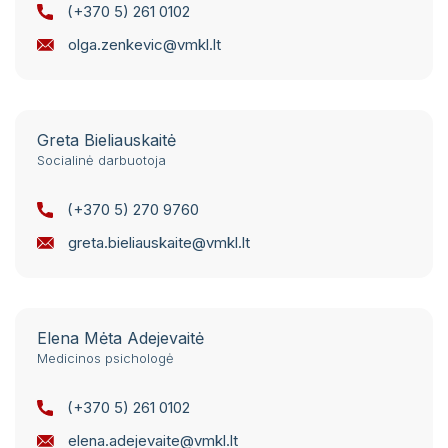
(+370 5) 261 0102
olga.zenkevic@vmkl.lt
Greta Bieliauskaitė
Socialinė darbuotoja
(+370 5) 270 9760
greta.bieliauskaite@vmkl.lt
Elena Mėta Adejevaitė
Medicinos psichologė
(+370 5) 261 0102
elena.adejevaite@vmkl.lt