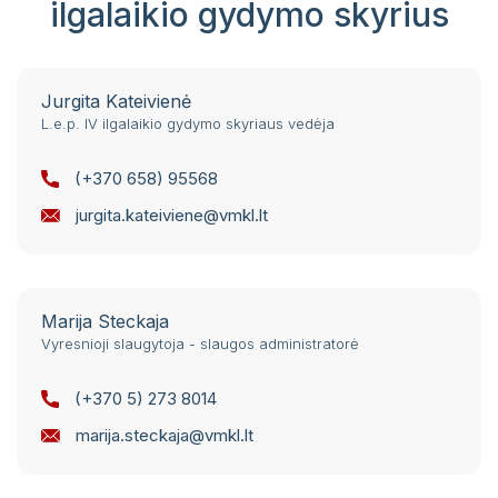
ilgalaikio gydymo skyrius
Jurgita Kateivienė
L.e.p. IV ilgalaikio gydymo skyriaus vedėja
(+370 658) 95568
jurgita.kateiviene@vmkl.lt
Marija Steckaja
Vyresnioji slaugytoja - slaugos administratorė
(+370 5) 273 8014
marija.steckaja@vmkl.lt