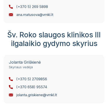
(+370 5) 269 5898
ana.matusova@vmkl.lt
Šv. Roko slaugos klinikos III
ilgalaikio gydymo skyrius
Jolanta Griškienė
Skyriaus vedėja
(+370 5) 2709856
(+370 658) 95574
jolanta.griskiene@vmkl.lt