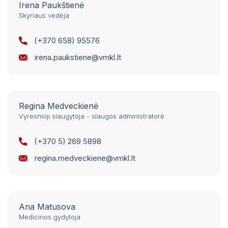
Irena Paukštienė
Skyriaus vedėja
(+370 658) 95576
irena.paukstiene@vmkl.lt
Regina Medveckienė
Vyresnioji slaugytoja - slaugos administratorė
(+370 5) 269 5898
regina.medveckiene@vmkl.lt
Ana Matusova
Medicinos gydytoja