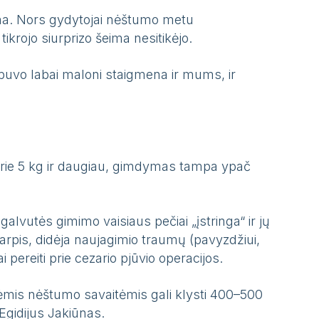
ma. Nors gydytojai nėštumo metu
ikrojo siurprizo šeima nesitikėjo.
i buvo labai maloni staigmena ir mums, ir
a prie 5 kg ir daugiau, gimdymas tampa ypač
galvutės gimimo vaisiaus pečiai „įstringa“ ir jų
arpis, didėja naujagimio traumų (pavyzdžiui,
 pereiti prie cezario pjūvio operacijos.
nėmis nėštumo savaitėmis gali klysti 400–500
Egidijus Jakiūnas.