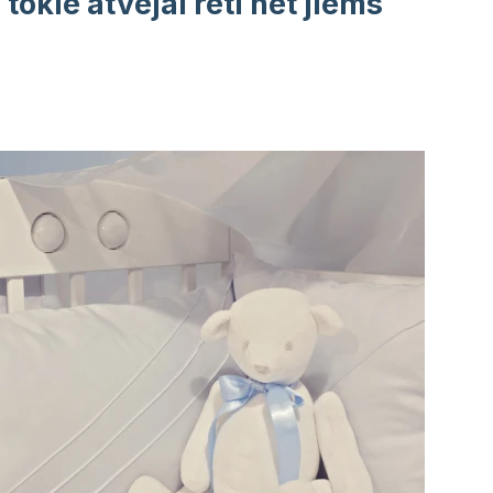
tokie atvejai reti net jiems