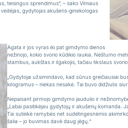
s, teisingus sprendimus“, – sako Vilniaus
s vedėjas, gydytojas akušeris-ginekologas
Agata ir jos vyras iki pat gimdymo dienos
nežinojo, kokio svorio kūdikio laukia. Nėštumo metu
stambus, aukštas ir ilgakojis, tačiau tikslaus svo
„Gydytojai užsimindavo, kad sūnus greičiausiai bus
kilogramus – niekas nesakė. Tai buvo didžiulis siur
Nepaisant pirmojo gimdymo jaudulio ir nežinomybė
„Labai pasitikėjau gydytojų ir akušerių komanda. Ja
Tai suteikė ramybės net sudėtingesnėmis akimirko
šalia – jo buvimas davė daug jėgų.“