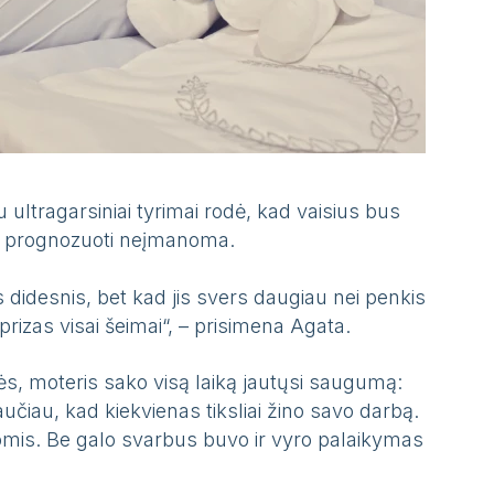
 ultragarsiniai tyrimai rodė, kad vaisius bus
rio prognozuoti neįmanoma.
 didesnis, bet kad jis svers daugiau nei penkis
prizas visai šeimai“, – prisimena Agata.
s, moteris sako visą laiką jautųsi saugumą:
učiau, kad kiekvienas tiksliai žino savo darbą.
mis. Be galo svarbus buvo ir vyro palaikymas