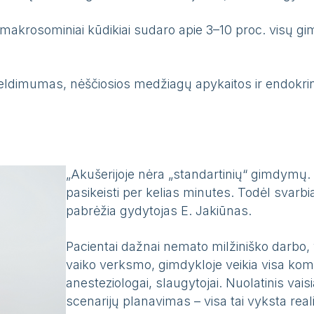
makrosominiai kūdikiai sudaro apie 3–10 proc. visų gim
ldimumas, nėščiosios medžiagų apykaitos ir endokrinin
„Akušerijoje nėra „standartinių“ gimdymų. N
pasikeisti per kelias minutes. Todėl svarbi
pabrėžia gydytojas E. Jakiūnas.
Pacientai dažnai nemato milžiniško darbo, 
vaiko verksmo, gimdykloje veikia visa koma
anesteziologai, slaugytojai. Nuolatinis vais
scenarijų planavimas – visa tai vyksta reali