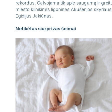
rekordus. Galvojama tik apie saugumą ir greitu
miesto klinikinės ligoninės Akušerijos skyriau
Egidijus Jakiūnas.
Netikėtas siurprizas šeimai