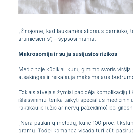
„Žinojome, kad laukiamės stipraus berniuko, ta
artimiesiems“, – šypsosi mama.
Makrosomija ir su ja susijusios rizikos
Medicinoje kūdikiai, kurių gimimo svoris virši
atsakingas ir reikalauja maksimalaus budrum
Tokiais atvejais žymiai padidėja komplikacijų ti
išlaisvinimui tenka taikyti specialius medicin
raktikaulio lūžio ar nervų pažeidimo) bei gilesn
„Nėra patikimų metodų, kurie 100 proc. tikslu
gramų. Todėl komanda visada turi būti pasiruoš