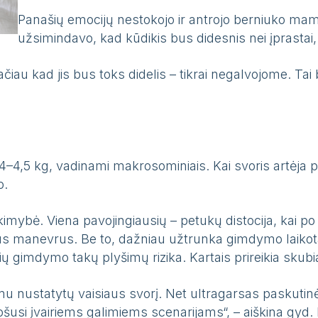
Panašių emocijų nestokojo ir antrojo berniuko ma
užsimindavo, kad kūdikis bus didesnis nei įprastai, t
čiau kad jis bus toks didelis – tikrai negalvojome. Ta
ja 4–4,5 kg, vadinami makrosominiais. Kai svoris artėj
o.
kimybė. Viena pavojingiausių – petukų distocija, kai po 
inius manevrus. Be to, dažniau užtrunka gimdymo laikot
ių gimdymo takų plyšimų rizika. Kartais prireikia skubiai
mu nustatytų vaisiaus svorį. Net ultragarsas paskuti
usi įvairiems galimiems scenarijams“, – aiškina gyd. 