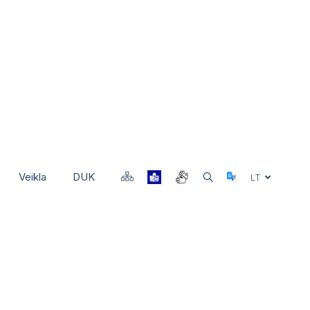
Veikla
DUK
Select Langu
LT