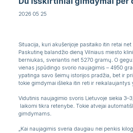
Du išskirtiniai gimdymai per d
2026 05 25
Situacija, kuri akušerijoje pasitaiko itin retai
Paskutinę balandžio dieną Vilniaus miesto klini
berniukas, sveriantis net 5270 gramų. O geguž
vienas įspūdingo svorio naujagimis – 4950 gra
ypatinga savo šeimų istorijos pradžia, bet ir
tokie gimdymai išlieka itin reti ir reikalaujanty
Vidutinis naujagimio svoris Lietuvoje siekia 3–3,
laikomi tikra retenybe. Tokie atvejai automatišk
gimdymams.
„Kai naujagimis sveria daugiau nei penkis kil