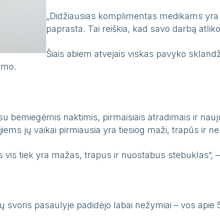
„Didžiausias komplimentas medikams yra ta
paprasta. Tai reiškia, kad savo darbą atlik
Šiais abiem atvejais viskas pavyko sklandži
ymo.
su bemiegėmis naktimis, pirmaisiais atradimais ir nau
jiems jų vaikai pirmiausia yra tiesiog maži, trapūs ir n
vis tiek yra mažas, trapus ir nuostabus stebuklas“, –
 svoris pasaulyje padidėjo labai nežymiai – vos apie 