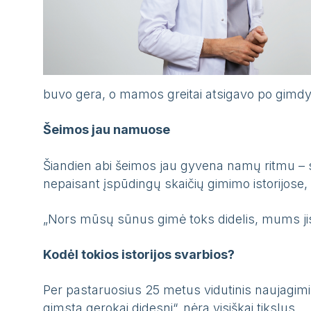
buvo gera, o mamos greitai atsigavo po gimd
Šeimos jau namuose
Šiandien abi šeimos jau gyvena namų ritmu – 
nepaisant įspūdingų skaičių gimimo istorijose, 
„Nors mūsų sūnus gimė toks didelis, mums jis 
Kodėl tokios istorijos svarbios?
Per pastaruosius 25 metus vidutinis naujagimių
gimsta gerokai didesni“, nėra visiškai tikslus.