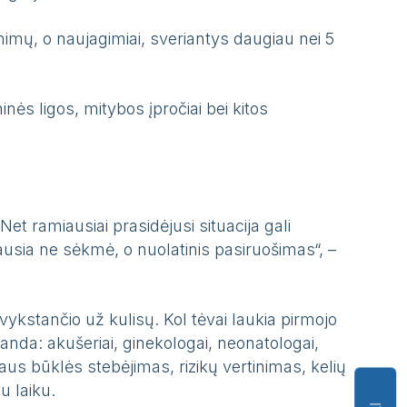
imų, o naujagimiai, sveriantys daugiau nei 5
ės ligos, mitybos įpročiai bei kitos
et ramiausiai prasidėjusi situacija gali
ausia ne sėkmė, o nuolatinis pasiruošimas“, –
vykstančio už kulisų. Kol tėvai laukia pirmojo
nda: akušeriai, ginekologai, neonatologai,
iaus būklės stebėjimas, rizikų vertinimas, kelių
u laiku.