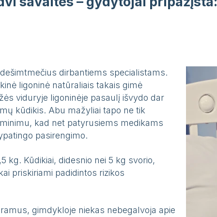
vi savaites – gydytojai pripažįsta: 
 net dešimtmečius dirbantiems specialistams.
kinė ligoninė natūraliais takais gimė
ės viduryje ligoninėje pasaulį išvydo dar
mų kūdikis. Abu mažyliai tapo ne tik
 priminimu, kad net patyrusiems medikams
s ypatingo pasirengimo.
5 kg. Kūdikiai, didesnio nei 5 kg svorio,
ai priskiriami padidintos rizikos
ogramus, gimdykloje niekas nebegalvoja apie