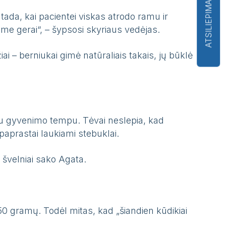
ATSILIEPIMAI
da, kai pacientei viskas atrodo ramu ir
ome gerai“, – šypsosi skyriaus vedėjas.
ai – berniukai gimė natūraliais takais, jų būklė
ju gyvenimo tempu. Tėvai neslepia, kad
epaprastai laukiami stebuklai.
 švelniai sako Agata.
50 gramų. Todėl mitas, kad „šiandien kūdikiai