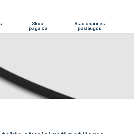
s
Skubi
Stacionarinės
pagalba
paslaugos