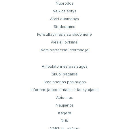
Nuorodos
Veiklos sritys
Atviri duomenys
Studentams
Konsultavimasis su visuomene
Viešieji pirkimai
Administracinė informacija
Ambulatorinės paslaugos
Skubi pagalba
Stacionarios paslaugos
Informacija pacientams ir lankytojams
Apie mus
Naujienos
Karjera
DUK
VMKL el. paštas