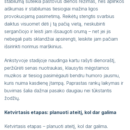
stabilumą suteikia pastovus dienos režimas, nes aplinkos
aiškumas ir stabilumas tiesiogiai mažina ligos
provokuojamą pasimetimą. Reikėtų stengtis svarbius
daiktus visuomet dėti į tą pačią vietą, neskubinti
sergančiojo ir leisti jam išsaugoti orumą – net jei jis
nebegali pats sklandžiai apsirengti, leiskite jam pačiam
išsirinkti norimus marškinius.
Ankstyvoje stadijoje naudinga kartu rašyti dienoraštį,
peržiūrėti senas nuotraukas, klausytis mėgstamos
muzikos ar tiesiog pasimėgauti bendru humoro jausmu,
kuris nuima kasdienę įtampą. Paprastas rankų laikymas ir
buvimas šalia dažnai pasako daugiau nei tūkstantis
žodžių.
Ketvirtasis etapas: planuoti ateitį, kol dar galima
Ketvirtasis etapas – planuoti ateitį, kol dar galima.