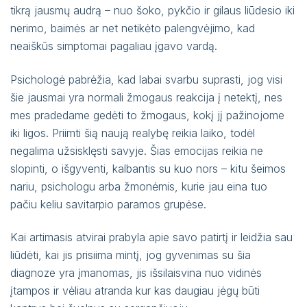
tikrą jausmų audrą – nuo šoko, pykčio ir gilaus liūdesio iki
nerimo, baimės ar net netikėto palengvėjimo, kad
neaiškūs simptomai pagaliau įgavo vardą.
Psichologė pabrėžia, kad labai svarbu suprasti, jog visi
šie jausmai yra normali žmogaus reakcija į netektį, nes
mes pradedame gedėti to žmogaus, kokį jį pažinojome
iki ligos. Priimti šią naują realybę reikia laiko, todėl
negalima užsisklęsti savyje. Šias emocijas reikia ne
slopinti, o išgyventi, kalbantis su kuo nors – kitu šeimos
nariu, psichologu arba žmonėmis, kurie jau eina tuo
pačiu keliu savitarpio paramos grupėse.
Kai artimasis atvirai prabyla apie savo patirtį ir leidžia sau
liūdėti, kai jis prisiima mintį, jog gyvenimas su šia
diagnoze yra įmanomas, jis išsilaisvina nuo vidinės
įtampos ir vėliau atranda kur kas daugiau jėgų būti