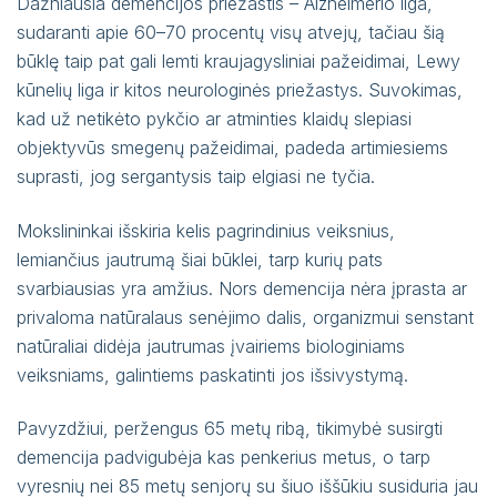
Dažniausia demencijos priežastis – Alzheimerio liga,
sudaranti apie 60–70 procentų visų atvejų, tačiau šią
būklę taip pat gali lemti kraujagysliniai pažeidimai, Lewy
kūnelių liga ir kitos neurologinės priežastys. Suvokimas,
kad už netikėto pykčio ar atminties klaidų slepiasi
objektyvūs smegenų pažeidimai, padeda artimiesiems
suprasti, jog sergantysis taip elgiasi ne tyčia.
Mokslininkai išskiria kelis pagrindinius veiksnius,
lemiančius jautrumą šiai būklei, tarp kurių pats
svarbiausias yra amžius. Nors demencija nėra įprasta ar
privaloma natūralaus senėjimo dalis, organizmui senstant
natūraliai didėja jautrumas įvairiems biologiniams
veiksniams, galintiems paskatinti jos išsivystymą.
Pavyzdžiui, peržengus 65 metų ribą, tikimybė susirgti
demencija padvigubėja kas penkerius metus, o tarp
vyresnių nei 85 metų senjorų su šiuo iššūkiu susiduria jau