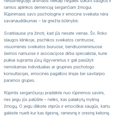
neišsimiegojęs artimasis niekaip negalės sukurti saugios ir
ramios aplinkos demenciją sergančiam žmogui.
Rūpinimasis savo psichologine ir emocine sveikata nėra
savanaudiškumas – tai griežta būtinybė.
Svarbiausia yra žinoti, kad jūs nesate vienas. Šv. Roko
slaugos klinikoje, psichikos sveikatos centruose,
visuomenės sveikatos biuruose, bendruomeniniuose
šeimos namuose ir asociacijose dirba specialistai, kurie
puikiai supranta jūsų išgyvenimus ir gali pasiūlyti
nemokamas individualias ar grupines psichologo
konsultacijas, emocinės pagalbos linijas bei savitarpio
paramos grupes.
Rūpintis sergančiuoju pradėkite nuo rūpinimosi savimi,
nes jeigu jūs palūšite – neliks, kas palaikytų mylimą
žmogų. O jeigu išliksite stiprūs ir emociškai saugūs, kartu
galėsite nueiti kur kas ilgesnę, ramesnę ir oresnę kelionę.