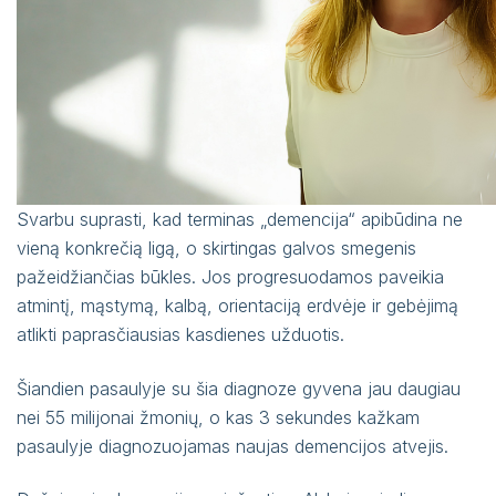
Svarbu suprasti, kad terminas „demencija“ apibūdina ne
vieną konkrečią ligą, o skirtingas galvos smegenis
pažeidžiančias būkles. Jos progresuodamos paveikia
atmintį, mąstymą, kalbą, orientaciją erdvėje ir gebėjimą
atlikti paprasčiausias kasdienes užduotis.
Šiandien pasaulyje su šia diagnoze gyvena jau daugiau
nei 55 milijonai žmonių, o kas 3 sekundes kažkam
pasaulyje diagnozuojamas naujas demencijos atvejis.