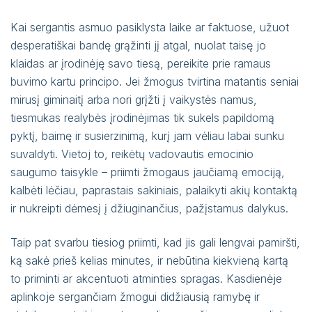
Kai sergantis asmuo pasiklysta laike ar faktuose, užuot
desperatiškai bandę grąžinti jį atgal, nuolat taisę jo
klaidas ar įrodinėję savo tiesą, pereikite prie ramaus
buvimo kartu principo. Jei žmogus tvirtina matantis seniai
mirusį giminaitį arba nori grįžti į vaikystės namus,
tiesmukas realybės įrodinėjimas tik sukels papildomą
pyktį, baimę ir susierzinimą, kurį jam vėliau labai sunku
suvaldyti. Vietoj to, reikėtų vadovautis emocinio
saugumo taisykle – priimti žmogaus jaučiamą emociją,
kalbėti lėčiau, paprastais sakiniais, palaikyti akių kontaktą
ir nukreipti dėmesį į džiuginančius, pažįstamus dalykus.
Taip pat svarbu tiesiog priimti, kad jis gali lengvai pamiršti,
ką sakė prieš kelias minutes, ir nebūtina kiekvieną kartą
to priminti ar akcentuoti atminties spragas. Kasdienėje
aplinkoje sergančiam žmogui didžiausią ramybę ir