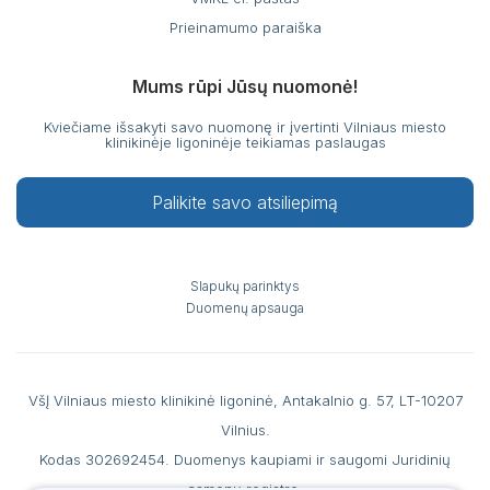
Prieinamumo paraiška
Mums rūpi Jūsų nuomonė!
Kviečiame išsakyti savo nuomonę ir įvertinti Vilniaus miesto
klinikinėje ligoninėje teikiamas paslaugas
Palikite savo atsiliepimą
Slapukų parinktys
Duomenų apsauga
VšĮ Vilniaus miesto klinikinė ligoninė, Antakalnio g. 57, LT-10207
Vilnius.
Kodas 302692454. Duomenys kaupiami ir saugomi Juridinių
asmenų registre.