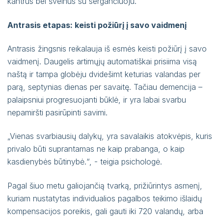
kantrus bei švelnus su sergančiuoju.
Antrasis etapas: keisti požiūrį į savo vaidmenį
Antrasis žingsnis reikalauja iš esmės keisti požiūrį į savo
vaidmenį. Daugelis artimųjų automatiškai prisiima visą
naštą ir tampa globėju dvidešimt keturias valandas per
parą, septynias dienas per savaitę. Tačiau demencija –
palaipsniui progresuojanti būklė, ir yra labai svarbu
nepamiršti pasirūpinti savimi.
„Vienas svarbiausių dalykų, yra savalaikis atokvėpis, kuris
privalo būti suprantamas ne kaip prabanga, o kaip
kasdienybės būtinybė.“, - teigia psichologė.
Pagal šiuo metu galiojančią tvarką, prižiūrintys asmenį,
kuriam nustatytas individualios pagalbos teikimo išlaidų
kompensacijos poreikis, gali gauti iki 720 valandų, arba