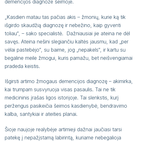
Pacientų portalas
demencijos diagnoze šeimoje.
VŠĮ Vilniaus miesto klinikinės ligoninės
„Kasdien matau tas pačias akis – žmonių, kurie ką tik
atsisakymo teikti asmens sveikatos priežiūros
išgirdo skaudžią diagnozę ir nebežino, kaip gyventi
paslaugas ir jų teikimo nutraukimo tvarkos
toliau“, – sako specialistė. Dažniausiai jie ateina ne dėl
aprašas
savęs. Ateina nešini slegiančiu kaltės jausmu, kad „per
vėlai pastebėjo“, su baime, jog „nepakels“, ir kartu su
Gydytojai, konsultuojantys užsienio kalbomis
begaline meile žmogui, kuris pamažu, bet neišvengiamai
Sveikatos priežiūros paslaugų vertinimo
pradeda keistis.
anketos
Išgirsti artimo žmogaus demencijos diagnozę – akimirka,
kai trumpam susvyruoja visas pasaulis. Tai ne tik
medicininis įrašas ligos istorijoje. Tai slenkstis, kurį
peržengus pasikeičia šeimos kasdienybė, bendravimo
kalba, santykiai ir ateities planai.
Šioje naujoje realybėje artimieji dažnai jaučiasi tarsi
patekę į nepažįstamą labirintą, kuriame nebegalioja