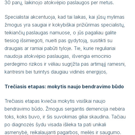
30 parų, laikinojo atokvėpio paslaugos per metus.
Specialistai akcentuoja, kad tai laikas, kai jūsų mylimas
žmogus yra saugiai ir kokybiškai prižiūrimas specialistų,
teikiančių paslaugas namuose, o jūs pagaliau galite
tiesiog išsimiegoti, nueiti pas gydytoją, susitikti su
draugais ar ramiai pabūti tyloje. Tie, kurie reguliariai
naudoja atokvėpio paslaugas, išvengia emocinio
perdegimo rizikos ir vėliau sugrįžta pas artimąjį ramesni,
kantresni bei turintys daugiau vidinės energijosׅ.
Trečiasis etapas: mokytis naujo bendravimo būdo
Trečiasis etapas kviečia mokytis visiškai naujo
bendravimo būdo. Žmogus sergantis demencija nebėra
toks, koks buvo, ir šis suvokimas giliai skaudina. Tačiau
po diagnozės šydu visada išlieka ta pati unikali
asmenybė, reikalaujanti pagarbos, meilės ir saugumo.