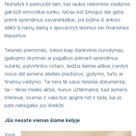
Numatyti ir pasiruošti tam, kas laukia vėlesnėse stadijose,
gali būti emociškai sunku, tačiau kol žmogus dar geba
priimti sprendimus savarankiškai, yra būtina iš anksto
atlikti šį namų darbą ir apsvarstyti teisinius bei finansinius
klausimus.
Teisinės priemonės, tokios kaip išankstinis nurodymas,
įgaliojimo skyrimas ar pagalbos priimant sprendimus
sutartis, patvirtintos notaro, leidžia šeimai aiškiai įvardyti
norus dėl asmens ateities priežiūros, gydymo, turto ar
finansų valdymo. Tai nėra tik sausi teisiniai dokumentai,
tai – tikras meilės aktas, kuriuo užtikrinama, kad asmens
interesai, orumas ir valia bus apginti net ir tada, kai jis
pats nebegalės jos išreikšti.
Jūs nesate vienas šiame kelyje
Visgi,