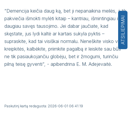
“Demencija keičia daug ką, bet ji nepanaikina meilės, ji tik
ATSILIEPIMAI
pakviečia išmokti mylėti kitaip – kantriau, išmintingiau ir su
daugiau savęs tausojimo. Jei dabar jaučiate, kad
skęstate, jus lydi kaltė ar kartais sukyla pyktis –
supraskite, kad tai visiškai normalu. Neneškite visko vieni,
kreipkitės, kalbėkite, priimkite pagalbą ir leiskite sau būti
ne tik pasiaukojančiu globėju, bet ir žmogumi, turinčiu
pilną teisę gyventi“, - apibendrina E. M. Adejevaitė.
Paskutinį kartą redaguota: 2026-06-01 06:41:19