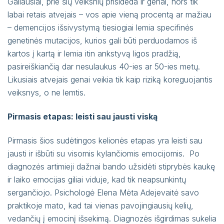
Galiausiai, prie šių veiksnių prisideda ir genai, nors tik
labai retais atvejais – vos apie vieną procentą ar mažiau
– demencijos išsivystymą tiesiogiai lemia specifinės
genetinės mutacijos, kurios gali būti perduodamos iš
kartos į kartą ir lemia itin ankstyvą ligos pradžią,
pasireiškiančią dar nesulaukus 40-ies ar 50-ies metų.
Likusiais atvejais genai veikia tik kaip riziką koreguojantis
veiksnys, o ne lemtis.
Pirmasis etapas: leisti sau jausti viską
Pirmasis šios sudėtingos kelionės etapas yra leisti sau
jausti ir išbūti su visomis kylančiomis emocijomis. Po
diagnozės artimieji dažnai bando užsidėti stiprybės kaukę
ir laiko emocijas giliai viduje, kad tik neapsunkintų
sergančiojo. Psichologė Elena Mėta Adejevaitė savo
praktikoje mato, kad tai vienas pavojingiausių kelių,
vedančių į emocinį išsekimą. Diagnozės išgirdimas sukelia