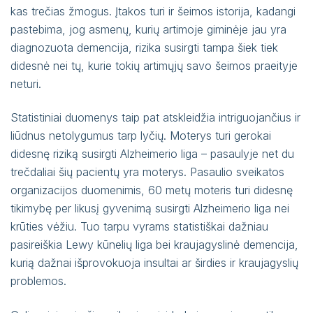
kas trečias žmogus. Įtakos turi ir šeimos istorija, kadangi
pastebima, jog asmenų, kurių artimoje giminėje jau yra
diagnozuota demencija, rizika susirgti tampa šiek tiek
didesnė nei tų, kurie tokių artimųjų savo šeimos praeityje
neturi.
Statistiniai duomenys taip pat atskleidžia intriguojančius ir
liūdnus netolygumus tarp lyčių. Moterys turi gerokai
didesnę riziką susirgti Alzheimerio liga – pasaulyje net du
trečdaliai šių pacientų yra moterys. Pasaulio sveikatos
organizacijos duomenimis, 60 metų moteris turi didesnę
tikimybę per likusį gyvenimą susirgti Alzheimerio liga nei
krūties vėžiu. Tuo tarpu vyrams statistiškai dažniau
pasireiškia Lewy kūnelių liga bei kraujagyslinė demencija,
kurią dažnai išprovokuoja insultai ar širdies ir kraujagyslių
problemos.