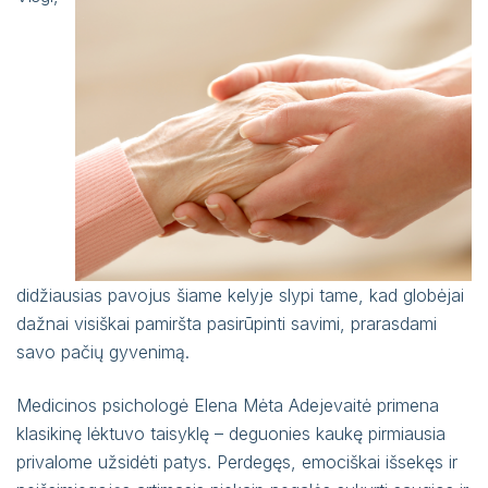
didžiausias pavojus šiame kelyje slypi tame, kad globėjai
dažnai visiškai pamiršta pasirūpinti savimi, prarasdami
savo pačių gyvenimą.
Medicinos psichologė Elena Mėta Adejevaitė primena
klasikinę lėktuvo taisyklę – deguonies kaukę pirmiausia
privalome užsidėti patys. Perdegęs, emociškai išsekęs ir