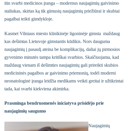
Pacientų portalas
itin svarbi medicinos įranga – modernus naujagimių gaivinimo
staliukas, skirtas ką tik gimusių naujagimių priežiūrai ir skubiai
VŠĮ Vilniaus miesto klinikinės ligoninės
pagalbai teikti gimdykloje.
atsisakymo teikti asmens sveikatos priežiūros
paslaugas ir jų teikimo nutraukimo tvarkos
aprašas
Kasmet Vilniaus miesto klinikinėje ligoninėje gimsta maždaug
kas dešimtas Lietuvoje gimstantis kūdikis. Nors dauguma
Gydytojai, konsultuojantys užsienio kalbomis
naujagimių į pasaulį ateina be komplikacijų, daliai jų pirmosios
gyvenimo minutės tampa kritiškai svarbios. Skaičiuojama, kad
Sveikatos priežiūros paslaugų vertinimo
maždaug vienam iš dešimties naujagimių gali prireikti skubios
anketos
medicininės pagalbos ar gaivinimo priemonių, todėl moderni
neonatologinė įranga leidžia medikams veikti greitai ir užtikrintai
tada, kai svarbi kiekviena akimirka.
Prasminga bendruomenės iniciatyva prisidėjo prie
naujagimių saugumo
Naujagimių