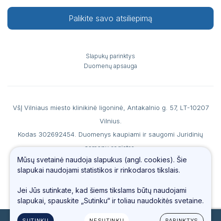
Palikite savo atsiliepimą
Slapukų parinktys
Duomenų apsauga
VšĮ Vilniaus miesto klinikinė ligoninė, Antakalnio g. 57, LT-10207
Vilnius.
Kodas 302692454. Duomenys kaupiami ir saugomi Juridinių
asmenų registre.
Mūsų svetainė naudoja slapukus (angl. cookies). Šie
A. s. LT867044060007990186 AB SEB banke, b. k. 70440, PVM
slapukai naudojami statistikos ir rinkodaros tikslais.
mokėtojo kodas LT100006560213.
Tel.
(0 5) 234 4487
, faks. (0 5) 234 69 66, el. paštas
info@vmkl.lt
Jei Jūs sutinkate, kad šiems tikslams būtų naudojami
slapukai, spauskite „Sutinku“ ir toliau naudokitės svetaine.
SUTINKU
NESUTINKU
PARINKTYS