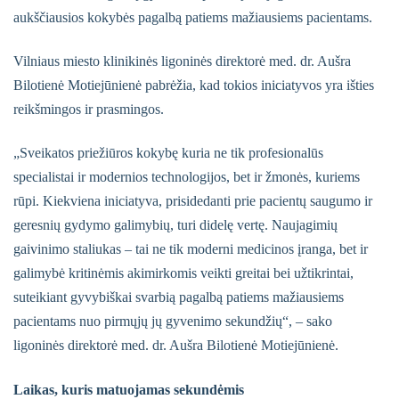
aukščiausios kokybės pagalbą patiems mažiausiems pacientams.
Vilniaus miesto klinikinės ligoninės direktorė med. dr. Aušra
Bilotienė Motiejūnienė pabrėžia, kad tokios iniciatyvos yra išties
reikšmingos ir prasmingos.
„Sveikatos priežiūros kokybę kuria ne tik profesionalūs
specialistai ir modernios technologijos, bet ir žmonės, kuriems
rūpi. Kiekviena iniciatyva, prisidedanti prie pacientų saugumo ir
geresnių gydymo galimybių, turi didelę vertę. Naujagimių
gaivinimo staliukas – tai ne tik moderni medicinos įranga, bet ir
galimybė kritinėmis akimirkomis veikti greitai bei užtikrintai,
suteikiant gyvybiškai svarbią pagalbą patiems mažiausiems
pacientams nuo pirmųjų jų gyvenimo sekundžių“, – sako
ligoninės direktorė med. dr. Aušra Bilotienė Motiejūnienė.
Laikas, kuris matuojamas sekundėmis