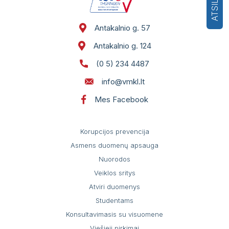
Antakalnio g. 57
Antakalnio g. 124
(0 5) 234 4487
info@vmkl.lt
Mes Facebook
Korupcijos prevencija
Asmens duomenų apsauga
Nuorodos
Veiklos sritys
Atviri duomenys
Studentams
Konsultavimasis su visuomene
Viešieji pirkimai