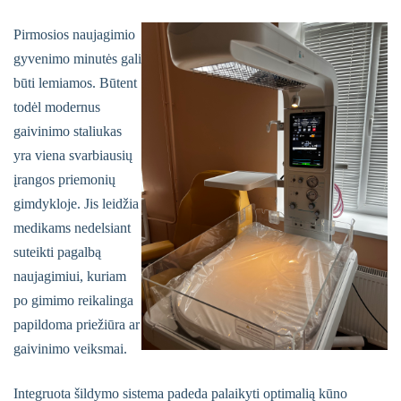
Pirmosios naujagimio
gyvenimo minutės gali
būti lemiamos. Būtent
todėl modernus
gaivinimo staliukas
yra viena svarbiausių
įrangos priemonių
gimdykloje. Jis leidžia
medikams nedelsiant
suteikti pagalbą
naujagimiui, kuriam
po gimimo reikalinga
papildoma priežiūra ar
gaivinimo veiksmai.
Integruota šildymo sistema padeda palaikyti optimalią kūno