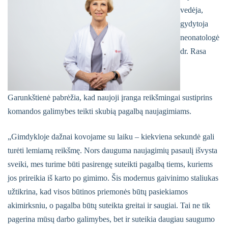
vedėja,
gydytoja
neonatologė
dr. Rasa
Garunkštienė pabrėžia, kad naujoji įranga reikšmingai sustiprins
komandos galimybes teikti skubią pagalbą naujagimiams.
„Gimdykloje dažnai kovojame su laiku – kiekviena sekundė gali
turėti lemiamą reikšmę. Nors dauguma naujagimių pasaulį išvysta
sveiki, mes turime būti pasirengę suteikti pagalbą tiems, kuriems
jos prireikia iš karto po gimimo. Šis modernus gaivinimo staliukas
užtikrina, kad visos būtinos priemonės būtų pasiekiamos
akimirksniu, o pagalba būtų suteikta greitai ir saugiai. Tai ne tik
pagerina mūsų darbo galimybes, bet ir suteikia daugiau saugumo