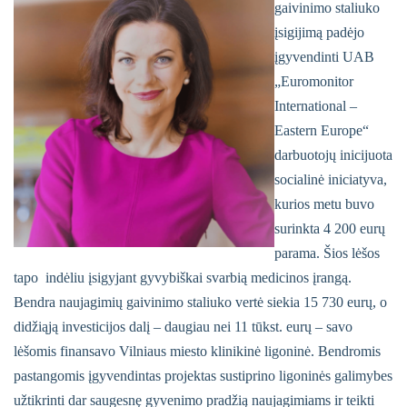
gaivinimo staliuko
įsigijimą padėjo
įgyvendinti UAB
„Euromonitor
International –
Eastern Europe“
darbuotojų inicijuota
socialinė iniciatyva,
kurios metu buvo
surinkta 4 200 eurų
parama. Šios lėšos
tapo indėliu įsigyjant gyvybiškai svarbią medicinos įrangą.
Bendra naujagimių gaivinimo staliuko vertė siekia 15 730 eurų, o
didžiąją investicijos dalį – daugiau nei 11 tūkst. eurų – savo
lėšomis finansavo Vilniaus miesto klinikinė ligoninė. Bendromis
pastangomis įgyvendintas projektas sustiprino ligoninės galimybes
užtikrinti dar saugesnę gyvenimo pradžią naujagimiams ir teikti