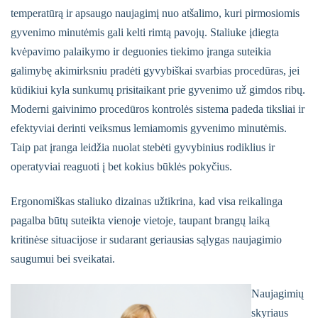
temperatūrą ir apsaugo naujagimį nuo atšalimo, kuri pirmosiomis
gyvenimo minutėmis gali kelti rimtą pavojų. Staliuke įdiegta
kvėpavimo palaikymo ir deguonies tiekimo įranga suteikia
galimybę akimirksniu pradėti gyvybiškai svarbias procedūras, jei
kūdikiui kyla sunkumų prisitaikant prie gyvenimo už gimdos ribų.
Moderni gaivinimo procedūros kontrolės sistema padeda tiksliai ir
efektyviai derinti veiksmus lemiamomis gyvenimo minutėmis.
Taip pat įranga leidžia nuolat stebėti gyvybinius rodiklius ir
operatyviai reaguoti į bet kokius būklės pokyčius.
Ergonomiškas staliuko dizainas užtikrina, kad visa reikalinga
pagalba būtų suteikta vienoje vietoje, taupant brangų laiką
kritinėse situacijose ir sudarant geriausias sąlygas naujagimio
saugumui bei sveikatai.
Naujagimių
skyriaus