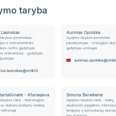
ymo taryba
 Lasinskas
Aurimas Opolskis
arybos pirmininkas -
Gydymo tarybos pirmininko
ijos ir instrumentinės
pavaduotojas - Urologijos skyr
ikos centro gydytojas,
gydytojas urologas
is ordinatorius - gydytojas
puotojas
aurimas.opolskis@vmkl.
ius.lasinskas@vmkl.lt
 Bartašūnaitė - Afanasjeva
Simona Bereikienė
arybos narė - Nefrologijos
Gydymo tarybos narė - Vaikų
 su dializės poskyriu vedėja,
skubiosios pagalbos, intensyvi
 nefrologė
terapijos ir konsultacijų skyria
ligų gydytoja