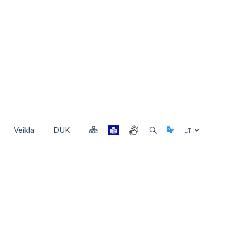
Veikla
DUK
Select Langu
LT