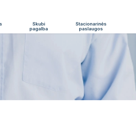
s
Skubi
Stacionarinės
pagalba
paslaugos