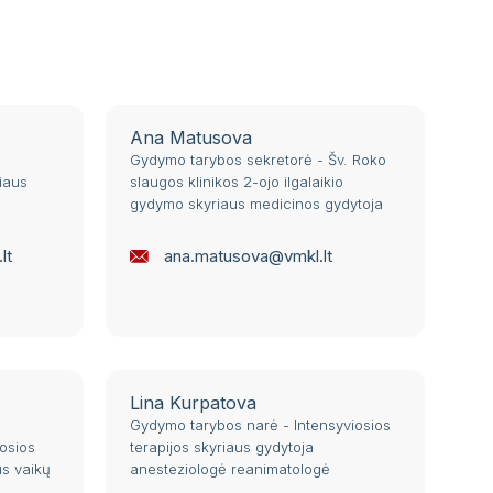
Ana Matusova
Gydymo tarybos sekretorė - Šv. Roko
iaus
slaugos klinikos 2-ojo ilgalaikio
gydymo skyriaus medicinos gydytoja
lt
ana.matusova@vmkl.lt
Lina Kurpatova
Gydymo tarybos narė - Intensyviosios
osios
terapijos skyriaus gydytoja
us vaikų
anesteziologė reanimatologė