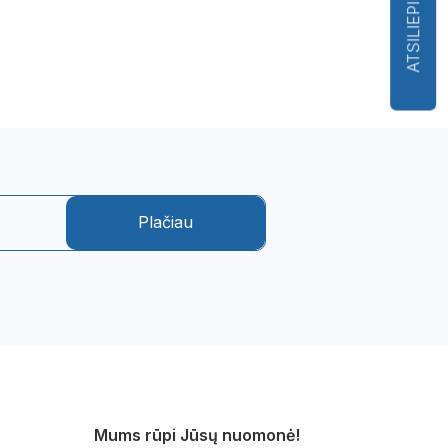
ATSILIEPIMAI
Plačiau
Mums rūpi Jūsų nuomonė!