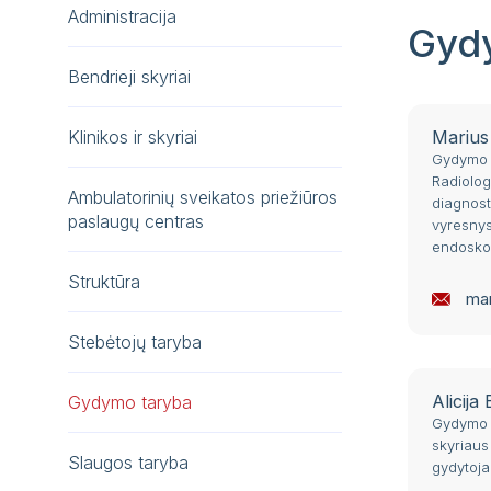
Administracija
Gyd
Bendrieji skyriai
Klinikos ir skyriai
Marius
Gydymo t
Radiolog
Ambulatorinių sveikatos priežiūros
diagnost
paslaugų centras
vyresnys
endosko
Struktūra
mar
Stebėtojų taryba
Alicija
Gydymo taryba
Gydymo t
skyriaus
Slaugos taryba
gydytoja