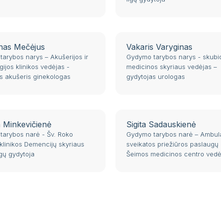
nas Mečėjus
Vakaris Varyginas
arybos narys – Akušerijos ir
Gydymo tarybos narys - skubi
gijos klinikos vedėjas -
medicinos skyriaus vedėjas –
s akušeris ginekologas
gydytojas urologas
a Minkevičienė
Sigita Sadauskienė
arybos narė - Šv. Roko
Gydymo tarybos narė – Ambula
klinikos Demencijų skyriaus
sveikatos priežiūros paslaugų
igų gydytoja
Šeimos medicinos centro vedė