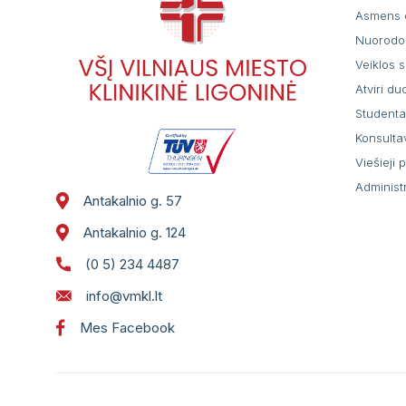
Asmens 
Nuorodo
Veiklos s
Atviri d
Student
Konsulta
Viešieji 
Administ
Antakalnio g. 57
Antakalnio g. 124
(0 5) 234 4487
info@vmkl.lt
Mes Facebook