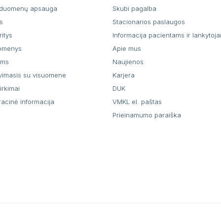
duomenų apsauga
Skubi pagalba
s
Stacionarios paslaugos
ritys
Informacija pacientams ir lankytoj
uomenys
Apie mus
ams
Naujienos
vimasis su visuomene
Karjera
pirkimai
DUK
racinė informacija
VMKL el. paštas
Prieinamumo paraiška