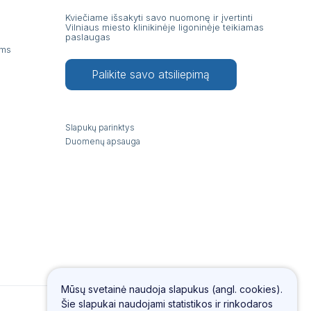
Kviečiame išsakyti savo nuomonę ir įvertinti
Vilniaus miesto klinikinėje ligoninėje teikiamas
paslaugas
ams
Palikite savo atsiliepimą
Slapukų parinktys
Duomenų apsauga
Mūsų svetainė naudoja slapukus (angl. cookies).
Šie slapukai naudojami statistikos ir rinkodaros