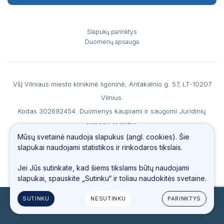
Slapukų parinktys
Duomenų apsauga
VšĮ Vilniaus miesto klinikinė ligoninė, Antakalnio g. 57, LT-10207
Vilnius.
Kodas 302692454. Duomenys kaupiami ir saugomi Juridinių
asmenų registre.
Mūsų svetainė naudoja slapukus (angl. cookies). Šie
A. s. LT867044060007990186 AB SEB banke, b. k. 70440, PVM
slapukai naudojami statistikos ir rinkodaros tikslais.
mokėtojo kodas LT100006560213.
Tel.
(0 5) 234 4487
, faks. (0 5) 234 69 66, el. paštas
info@vmkl.lt
Jei Jūs sutinkate, kad šiems tikslams būtų naudojami
slapukai, spauskite „Sutinku“ ir toliau naudokitės svetaine.
SUTINKU
NESUTINKU
PARINKTYS
© 2023 Visos teisės saugomos
Sukurta:
TEXUS