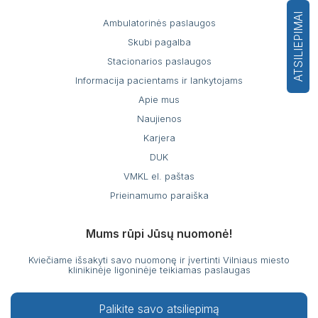
ATSILIEPIMAI
Ambulatorinės paslaugos
Skubi pagalba
Stacionarios paslaugos
Informacija pacientams ir lankytojams
Apie mus
Naujienos
Karjera
DUK
VMKL el. paštas
Prieinamumo paraiška
Mums rūpi Jūsų nuomonė!
Kviečiame išsakyti savo nuomonę ir įvertinti Vilniaus miesto
klinikinėje ligoninėje teikiamas paslaugas
Palikite savo atsiliepimą