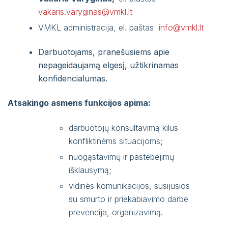
Pacientų portalas
vakaris.varyginas@vmkl.lt
VŠĮ Vilniaus miesto klinikinės ligoninės
VMKL administracija, el. paštas
info@vmkl.lt
atsisakymo teikti asmens sveikatos priežiūros
paslaugas ir jų teikimo nutraukimo tvarkos
Darbuotojams, pranešusiems apie
aprašas
nepageidaujamą elgesį, užtikrinamas
konfidencialumas.
Gydytojai, konsultuojantys užsienio kalbomis
Atsakingo asmens funkcijos apima:
Sveikatos priežiūros paslaugų vertinimo
anketos
darbuotojų konsultavimą kilus
konfliktinėms situacijoms;
nuogąstavimų ir pastebėjimų
išklausymą;
vidinės komunikacijos, susijusios
su smurto ir priekabiavimo darbe
prevencija, organizavimą.