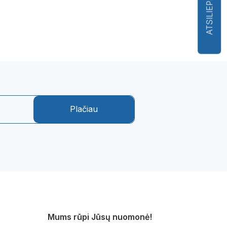
ATSILIEPIMAI
Plačiau
Mums rūpi Jūsų nuomonė!