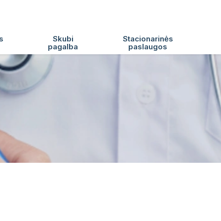
s
Skubi
Stacionarinės
pagalba
paslaugos