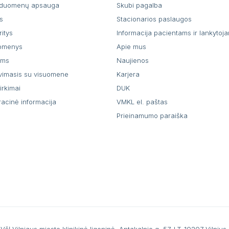
duomenų apsauga
Skubi pagalba
s
Stacionarios paslaugos
ritys
Informacija pacientams ir lankytoj
uomenys
Apie mus
ams
Naujienos
vimasis su visuomene
Karjera
pirkimai
DUK
racinė informacija
VMKL el. paštas
Prieinamumo paraiška