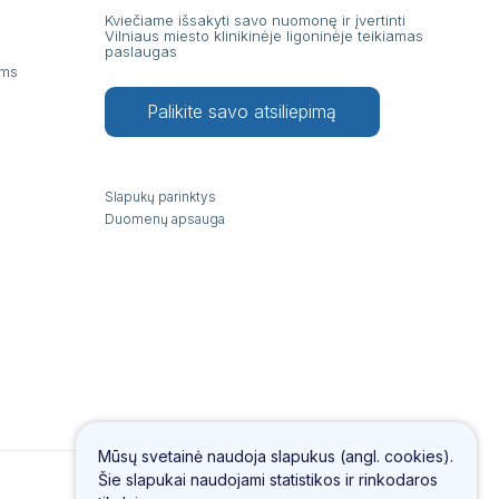
Kviečiame išsakyti savo nuomonę ir įvertinti
Vilniaus miesto klinikinėje ligoninėje teikiamas
paslaugas
ams
Palikite savo atsiliepimą
Slapukų parinktys
Duomenų apsauga
Mūsų svetainė naudoja slapukus (angl. cookies).
Šie slapukai naudojami statistikos ir rinkodaros