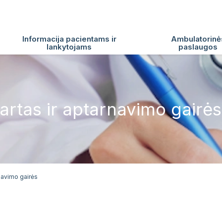
Informacija pacientams ir
Ambulatorinė
lankytojams
paslaugos
rtas ir aptarnavimo gairės
navimo gairės