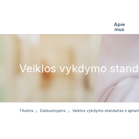
Apie
mus
Veiklos vykdymo standa
Titulinis
Darbuotojams
Veiklos vykdymo standartas ir aptar