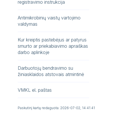
registravimo instrukcija
Antimikrobinių vaistų vartojimo
valdymas
Kur kreiptis pastebėjus ar patyrus
smurto ar priekabiavimo apraiškas
darbo aplinkoje
Darbuotojų bendravimo su
žiniasklaidos atstovais atmintinė
VMKL el. paštas
Paskutinį kartą redaguota: 2026-07-02, 14:41:41