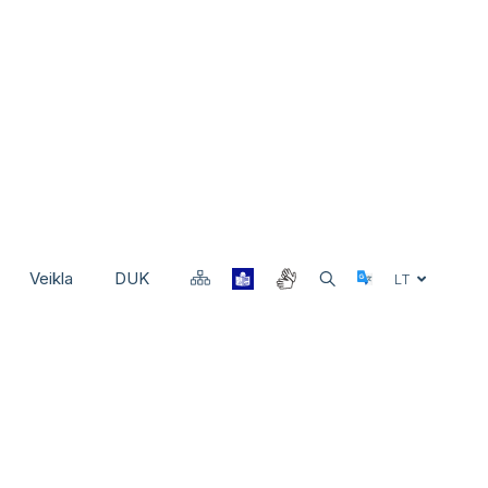
Veikla
DUK
Select Langu
LT