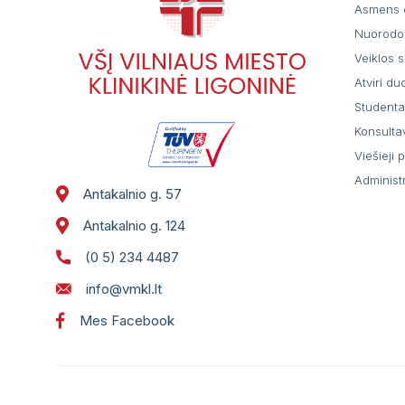
Asmens 
Nuorodo
Veiklos s
Atviri d
Student
Konsulta
Viešieji 
Administ
Antakalnio g. 57
Antakalnio g. 124
(0 5) 234 4487
info@vmkl.lt
Mes Facebook