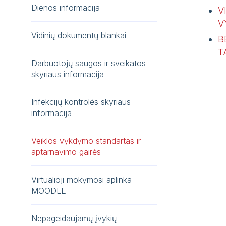
Dienos informacija
V
V
Vidinių dokumentų blankai
B
T
Darbuotojų saugos ir sveikatos
skyriaus informacija
Infekcijų kontrolės skyriaus
informacija
Veiklos vykdymo standartas ir
aptarnavimo gairės
Virtualioji mokymosi aplinka
MOODLE
Nepageidaujamų įvykių