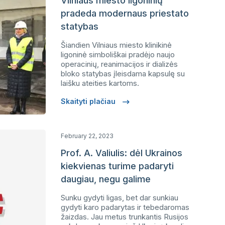
Vilniaus miesto ligoninių
pradeda modernaus priestato
statybas
Šiandien Vilniaus miesto klinikinė
ligoninė simboliškai pradėjo naujo
operacinių, reanimacijos ir dializės
bloko statybas įleisdama kapsulę su
laišku ateities kartoms.
Skaityti plačiau
February 22, 2023
Prof. A. Valiulis: dėl Ukrainos
kiekvienas turime padaryti
daugiau, negu galime
Sunku gydyti ligas, bet dar sunkiau
gydyti karo padarytas ir tebedaromas
žaizdas. Jau metus trunkantis Rusijos