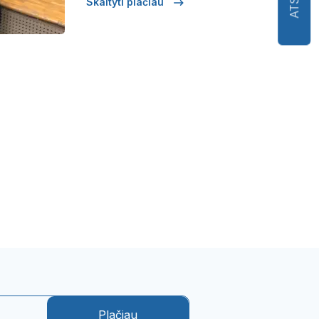
Skaityti plačiau
Plačiau