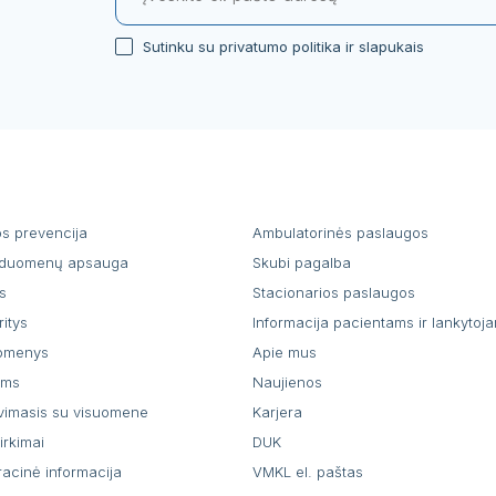
Sutinku su privatumo politika ir slapukais
os prevencija
Ambulatorinės paslaugos
duomenų apsauga
Skubi pagalba
s
Stacionarios paslaugos
ritys
Informacija pacientams ir lankytoj
uomenys
Apie mus
ams
Naujienos
vimasis su visuomene
Karjera
pirkimai
DUK
racinė informacija
VMKL el. paštas