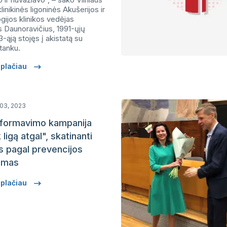
linikinės ligoninės Akušerijos ir
gijos klinikos vedėjas
 Daunoravičius, 1991-ųjų
3-ąją stojęs į akistatą su
tanku.
i plačiau
 03, 2023
nformavimo kampanija
ligą atgal", skatinanti
tis pagal prevencijos
amas
i plačiau