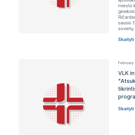
miesto k
ginekolo
Ričardas
sausio 1
sovietų 
Skaityt
February
VLK i
"Atsuk 
tikrin
progr
Skaityt