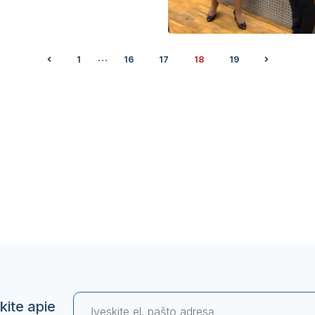
...
1
16
17
18
19
kite apie