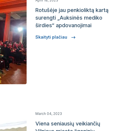
April 18, 2023
Rotušėje jau penkioliktą kartą
surengti „Auksinės mediko
širdies“ apdovanojimai
Skaityti plačiau
March 04, 2023
Viena seniausių veikiančių