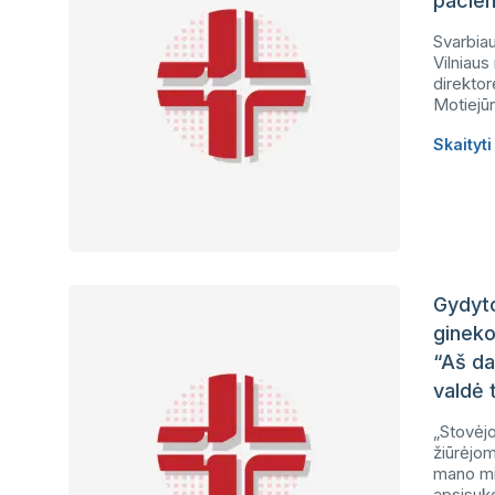
pacien
Svarbia
Vilniaus
direktor
Motiejū
Skaityt
Gydyto
gineko
“Aš da
valdė 
„Stovėjo
žiūrėjome
mano min
apsisuko