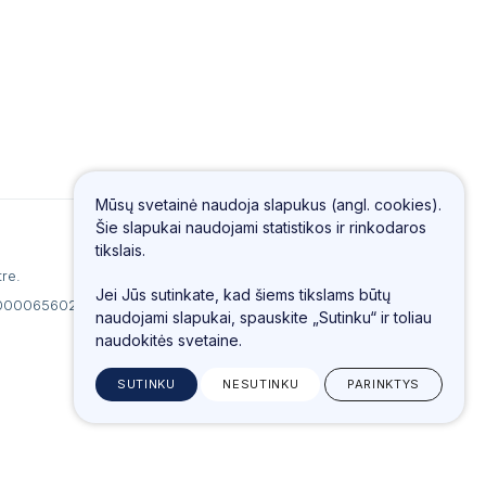
Mūsų svetainė naudoja slapukus (angl. cookies).
Šie slapukai naudojami statistikos ir rinkodaros
tikslais.
re.
Jei Jūs sutinkate, kad šiems tikslams būtų
100006560213.
naudojami slapukai, spauskite „Sutinku“ ir toliau
naudokitės svetaine.
SUTINKU
NESUTINKU
PARINKTYS
Sukurta:
TEXUS