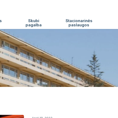
s
Skubi
Stacionarinės
pagalba
paslaugos