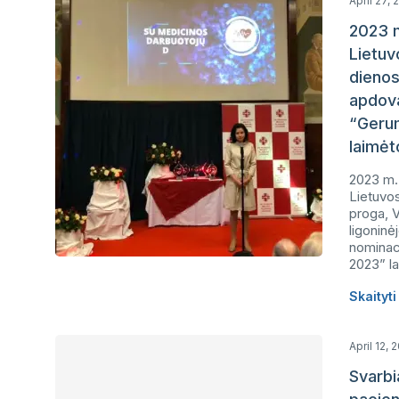
April 27,
2023 m
Lietuv
dienos
apdova
“Geru
laimėt
2023 m.
Lietuvo
proga, V
ligoninė
nominac
2023” la
Skaityt
April 12, 
Svarbi