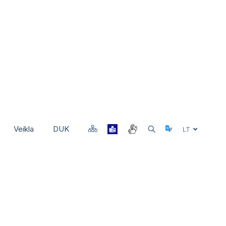
Veikla
DUK
Select Langu
LT