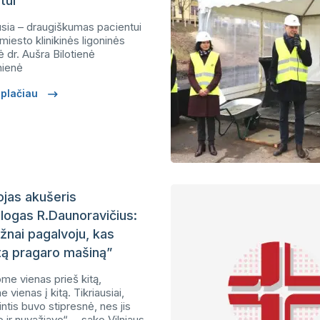
tui
usia – draugiškumas pacientui
 miesto klinikinės ligoninės
ė dr. Aušra Bilotienė
nienė
i plačiau
jas akušeris
logas R.Daunoravičius:
žnai pagalvoju, kas
tą pragaro mašiną”
me vienas prieš kitą,
 vienas į kitą. Tikriausiai,
tis buvo stipresnė, nes jis
 ir nuvažiavo“, – sako Vilniaus