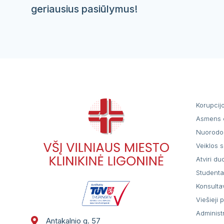
geriausius pasiūlymus!
Korupcij
Asmens 
Nuorodo
Veiklos s
Atviri d
Student
Konsulta
Viešieji 
Administ
Antakalnio g. 57