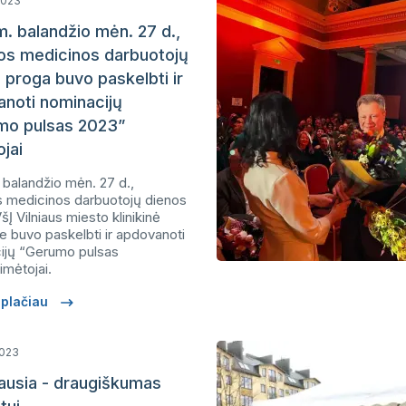
 2023
. balandžio mėn. 27 d.,
os medicinos darbuotojų
 proga buvo paskelbti ir
noti nominacijų
mo pulsas 2023”
ojai
 balandžio mėn. 27 d.,
s medicinos darbuotojų dienos
šĮ Vilniaus miesto klinikinė
je buvo paskelbti ir apdovanoti
ijų “Gerumo pulsas
imėtojai.
i plačiau
2023
ausia - draugiškumas