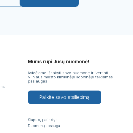
Mums rūpi Jūsų nuomonė!
Kviečiame išsakyti savo nuomonę ir įvertinti
Vilniaus miesto klinikinėje ligoninėje teikiamas
paslaugas
ams
Palikite savo atsiliepimą
Slapukų parinktys
Duomenų apsauga