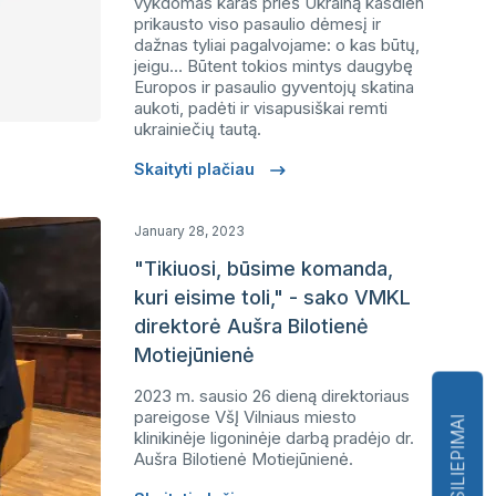
vykdomas karas prieš Ukrainą kasdien
prikausto viso pasaulio dėmesį ir
dažnas tyliai pagalvojame: o kas būtų,
jeigu… Būtent tokios mintys daugybę
Europos ir pasaulio gyventojų skatina
aukoti, padėti ir visapusiškai remti
ukrainiečių tautą.
Skaityti plačiau
January 28, 2023
"Tikiuosi, būsime komanda,
kuri eisime toli," - sako VMKL
direktorė Aušra Bilotienė
Motiejūnienė
2023 m. sausio 26 dieną direktoriaus
pareigose VšĮ Vilniaus miesto
ATSILIEPIMAI
klinikinėje ligoninėje darbą pradėjo dr.
Aušra Bilotienė Motiejūnienė.