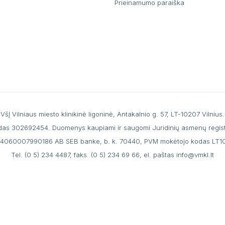
Prieinamumo paraiška
VšĮ Vilniaus miesto klinikinė ligoninė, Antakalnio g. 57, LT-10207 Vilnius.
das 302692454. Duomenys kaupiami ir saugomi Juridinių asmenų regist
44060007990186 AB SEB banke, b. k. 70440, PVM mokėtojo kodas LT
Tel.
(0 5) 234 4487
, faks. (0 5) 234 69 66, el. paštas
info@vmkl.lt