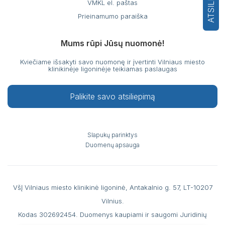
VMKL el. paštas
Prieinamumo paraiška
Mums rūpi Jūsų nuomonė!
Kviečiame išsakyti savo nuomonę ir įvertinti Vilniaus miesto
klinikinėje ligoninėje teikiamas paslaugas
Palikite savo atsiliepimą
Slapukų parinktys
Duomenų apsauga
VšĮ Vilniaus miesto klinikinė ligoninė, Antakalnio g. 57, LT-10207
Vilnius.
Kodas 302692454. Duomenys kaupiami ir saugomi Juridinių