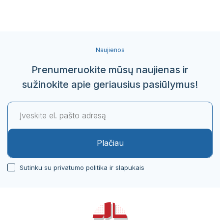
Pacientų portalas
VŠĮ Vilniaus miesto klinikinės ligoninės
atsisakymo teikti asmens sveikatos priežiūros
paslaugas ir jų teikimo nutraukimo tvarkos
Naujienos
aprašas
Prenumeruokite mūsų naujienas ir
Gydytojai, konsultuojantys užsienio kalbomis
sužinokite apie geriausius pasiūlymus!
Sveikatos priežiūros paslaugų vertinimo
anketos
Plačiau
Sutinku su privatumo politika ir slapukais