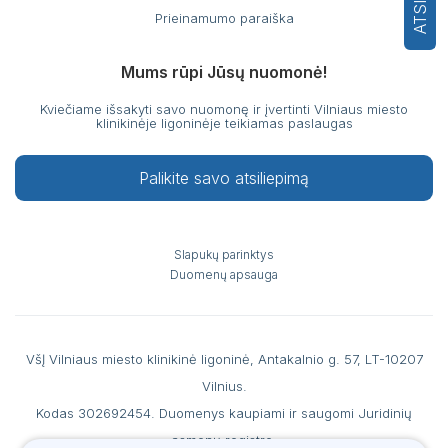
Prieinamumo paraiška
Mums rūpi Jūsų nuomonė!
Kviečiame išsakyti savo nuomonę ir įvertinti Vilniaus miesto
klinikinėje ligoninėje teikiamas paslaugas
Palikite savo atsiliepimą
Slapukų parinktys
Duomenų apsauga
VšĮ Vilniaus miesto klinikinė ligoninė, Antakalnio g. 57, LT-10207
Vilnius.
Kodas 302692454. Duomenys kaupiami ir saugomi Juridinių
asmenų registre.