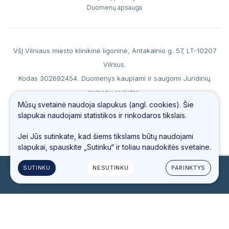
Duomenų apsauga
VšĮ Vilniaus miesto klinikinė ligoninė, Antakalnio g. 57, LT-10207
Vilnius.
Kodas 302692454. Duomenys kaupiami ir saugomi Juridinių
asmenų registre.
Mūsų svetainė naudoja slapukus (angl. cookies). Šie
A. s. LT867044060007990186 AB SEB banke, b. k. 70440, PVM
slapukai naudojami statistikos ir rinkodaros tikslais.
mokėtojo kodas LT100006560213.
Tel.
(0 5) 234 4487
, faks. (0 5) 234 69 66, el. paštas
info@vmkl.lt
Jei Jūs sutinkate, kad šiems tikslams būtų naudojami
slapukai, spauskite „Sutinku“ ir toliau naudokitės svetaine.
SUTINKU
NESUTINKU
PARINKTYS
© 2023 Visos teisės saugomos
Sukurta:
TEXUS