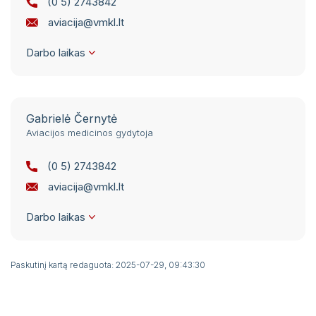
(0 5) 2743842
aviacija@vmkl.lt
Darbo laikas
I-V 7:00- 14:00
Gabrielė Černytė
Aviacijos medicinos gydytoja
(0 5) 2743842
aviacija@vmkl.lt
Darbo laikas
I-V 7:00- 14:00
Paskutinį kartą redaguota: 2025-07-29, 09:43:30