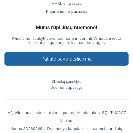
VMKL el. paštas
Prieinamumo paraiška
Mums rūpi Jūsų nuomonė!
Kviečiame išsakyti savo nuomonę ir įvertinti Vilniaus miesto
klinikinėje ligoninėje teikiamas paslaugas
Palikite savo atsiliepimą
Slapukų parinktys
Duomenų apsauga
VšĮ Vilniaus miesto klinikinė ligoninė, Antakalnio g. 57, LT-10207
Vilnius.
Kodas 302692454. Duomenys kaupiami ir saugomi Juridinių