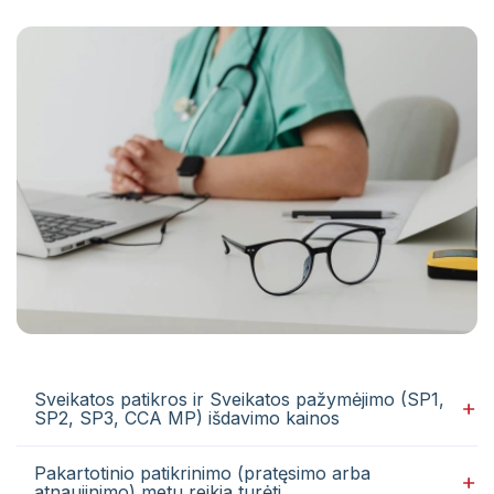
Kontaktai žiniasklaidai
Pacientų portalas
VŠĮ Vilniaus miesto klinikinės ligoninės
atsisakymo teikti asmens sveikatos priežiūros
paslaugas ir jų teikimo nutraukimo tvarkos
aprašas
Gydytojai, konsultuojantys užsienio kalbomis
Sveikatos priežiūros paslaugų vertinimo
anketos
Sveikatos patikros ir Sveikatos pažymėjimo (SP1,
SP2, SP3, CCA MP) išdavimo kainos
Pakartotinio patikrinimo (pratęsimo arba
atnaujinimo) metu reikia turėti