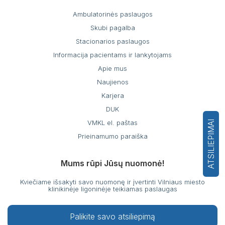
Ambulatorinės paslaugos
Skubi pagalba
Stacionarios paslaugos
Informacija pacientams ir lankytojams
Apie mus
Naujienos
Karjera
DUK
VMKL el. paštas
ATSILIEPIMAI
Prieinamumo paraiška
Mums rūpi Jūsų nuomonė!
Kviečiame išsakyti savo nuomonę ir įvertinti Vilniaus miesto
klinikinėje ligoninėje teikiamas paslaugas
Palikite savo atsiliepimą