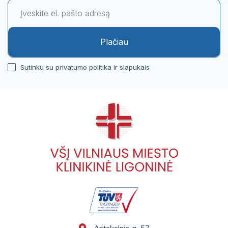
Pacientų portalas
VŠĮ Vilniaus miesto klinikinės ligoninės
atsisakymo teikti asmens sveikatos priežiūros
Plačiau
paslaugas ir jų teikimo nutraukimo tvarkos
aprašas
Sutinku su privatumo politika ir slapukais
Gydytojai, konsultuojantys užsienio kalbomis
Sveikatos priežiūros paslaugų vertinimo
anketos