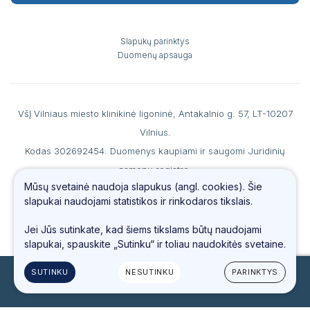
Slapukų parinktys
Duomenų apsauga
VšĮ Vilniaus miesto klinikinė ligoninė, Antakalnio g. 57, LT-10207
Vilnius.
Kodas 302692454. Duomenys kaupiami ir saugomi Juridinių
asmenų registre.
Mūsų svetainė naudoja slapukus (angl. cookies). Šie
A. s. LT867044060007990186 AB SEB banke, b. k. 70440, PVM
slapukai naudojami statistikos ir rinkodaros tikslais.
mokėtojo kodas LT100006560213.
Tel.
(0 5) 234 4487
, faks. (0 5) 234 69 66, el. paštas
info@vmkl.lt
Jei Jūs sutinkate, kad šiems tikslams būtų naudojami
slapukai, spauskite „Sutinku“ ir toliau naudokitės svetaine.
SUTINKU
NESUTINKU
PARINKTYS
© 2023 Visos teisės saugomos
Sukurta:
TEXUS