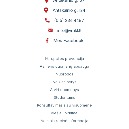
Antakalnio g. 57
Antakalnio g. 124
(0 5) 234 4487
info@vmkl.lt
Mes Facebook
Korupcijos prevencija
Asmens duomenų apsauga
Nuorodos
Veiklos sritys
Atviri duomenys
Studentams
Konsultavimasis su visuomene
Viešieji pirkimai
Administracinė informacija