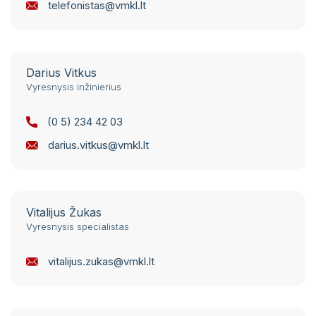
Pacientų portalas
telefonistas@vmkl.lt
Gydymo taryba
Slaugos taryba
VŠĮ Vilniaus miesto klinikinės ligoninės
atsisakymo teikti asmens sveikatos priežiūros
Medicinos etikos komisija
paslaugas ir jų teikimo nutraukimo tvarkos
Darius Vitkus
aprašas
Kontaktai žiniasklaidai
Vyresnysis inžinierius
Gydytojai, konsultuojantys užsienio kalbomis
(0 5) 234 42 03
Sveikatos priežiūros paslaugų vertinimo
darius.vitkus@vmkl.lt
anketos
Vitalijus Žukas
Vyresnysis specialistas
vitalijus.zukas@vmkl.lt