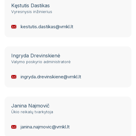
Kęstutis Dastikas
Vyresnysis inžinierius
kestutis.dastikas@vmkl.lt
Ingryda Drevinskienė
Valymo poskyrio administratorė
ingryda.drevinskiene@vmkl.lt
Janina Najmovič
Ūkio reikalų tvarkytoja
janina.najmovic@vmkl.lt