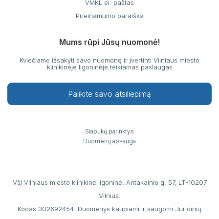
VMKL el. paštas
Prieinamumo paraiška
Mums rūpi Jūsų nuomonė!
Kviečiame išsakyti savo nuomonę ir įvertinti Vilniaus miesto
klinikinėje ligoninėje teikiamas paslaugas
Palikite savo atsiliepimą
Slapukų parinktys
Duomenų apsauga
VšĮ Vilniaus miesto klinikinė ligoninė, Antakalnio g. 57, LT-10207
Vilnius.
Kodas 302692454. Duomenys kaupiami ir saugomi Juridinių