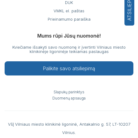
ATSILIEPIMAI
DUK
VMKL el. paštas
Prieinamumo paraiška
Mums rūpi Jūsų nuomonė!
Kviečiame išsakyti savo nuomonę ir įvertinti Vilniaus miesto
klinikinėje ligoninėje teikiamas paslaugas
Palikite savo atsiliepimą
Slapukų parinktys
Duomenų apsauga
VšĮ Vilniaus miesto klinikinė ligoninė, Antakalnio g. 57, LT-10207
Vilnius.